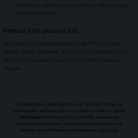
iPhonellasi. Voit myös jättää esittelyn väliin ja palata
siihen myöhemmin.
Parhaat VPN-palvelut iOS
Jos sinulla on vaikeuksia päättää, mitä VPN:ää haluat
käyttää, tutustu listaamme
Parhaat & Huonoimmat VPN:t
iOS:lle 2017
tai katso
Parhaat VPN:t Reddit-käyttäjien
mukaan
.
Arvostelemme palveluntarjoajat laajojen testien ja
tutkimusten pohjalta, mutta otamme huomioon myös
käyttäjäpalautteen sekä eri yhtiöiltä saamamme
kumppanuuspalkkiot. Jotkin palveluntarjoajat ovat
meidän emoyhtiömme omistuksessa.
Lue lisää