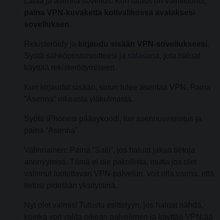
Lataa ja asenna sovellus. Kun lataus on valmistunut,
paina VPN-kuvaketta kotivalikossa avataksesi
sovelluksen.
Rekisteröidy ja
kirjaudu sisään VPN-sovellukseesi
.
Syötä sähköpostiosoitteesi ja
salasana
, jota haluat
käyttää rekisteröitymiseen.
Kun kirjaudut sisään, sinun tulee asentaa VPN. Paina
“Asenna” oikeasta yläkulmasta.
Syötä iPhonesi pääsykoodi, lue asennusvaroitus ja
paina “Asenna”
Valinnainen: Paina “Salli”, jos haluat jakaa tietoja
anonyymisti. Tämä ei ole pakollista, mutta jos olet
valinnut luotettavan VPN-palvelun, voit olla varma, että
tietosi pidetään yksityisinä.
Nyt olet valmis! Tutustu esittelyyn, jos haluat nähdä,
kuinka voit valita oikean palvelimen ja käyttää VPN:ää