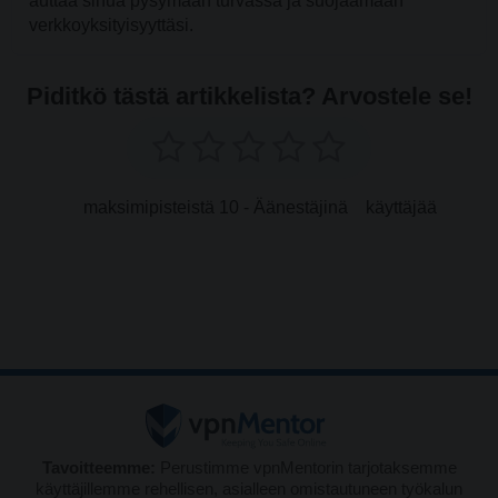
auttaa sinua pysymään turvassa ja suojaamaan
verkkoyksityisyyttäsi.
Piditkö tästä artikkelista? Arvostele se!
maksimipisteistä 10 - Äänestäjinä
käyttäjää
Tavoitteemme:
Perustimme vpnMentorin tarjotaksemme
käyttäjillemme rehellisen, asialleen omistautuneen työkalun