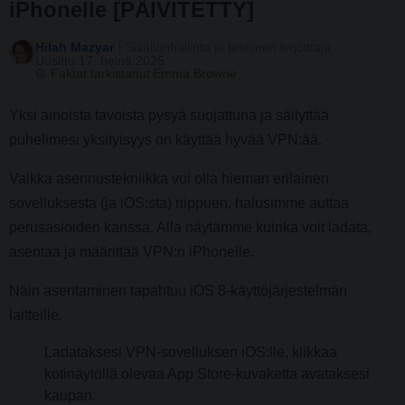
iPhonelle [PÄIVITETTY]
Hilah Mazyar
Sisällönhallinta ja tekninen kirjoittaja
Uusittu 17. heinä 2025
Faktat tarkistanut
Emma Browne
Yksi ainoista tavoista pysyä suojattuna ja säilyttää
puhelimesi yksityisyys on käyttää hyvää VPN:ää.
Vaikka asennustekniikka voi olla hieman erilainen
sovelluksesta (ja iOS:sta) riippuen, halusimme auttaa
perusasioiden kanssa. Alla näytämme kuinka voit ladata,
asentaa ja määrittää VPN:n iPhonelle.
Näin asentaminen tapahtuu iOS 8-käyttöjärjestelmän
laitteille.
Ladataksesi VPN-sovelluksen iOS:lle, klikkaa
kotinäytöllä olevaa App Store-kuvaketta avataksesi
kaupan.