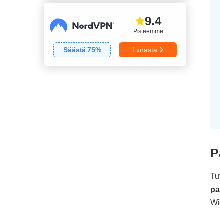
9.4
Pisteemme
Säästä
75
%
Lunasta
P
Tu
pa
Wi