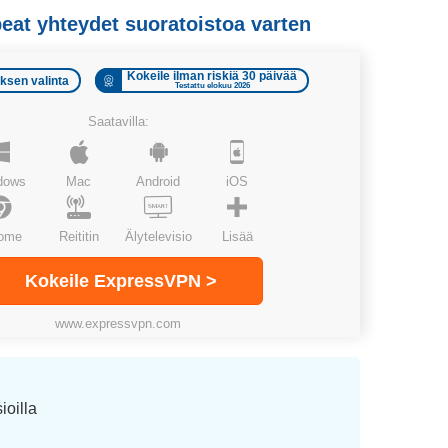
at yhteydet suoratoistoa varten
Kokeile ilman riskiä 30 päivää
uksen valinta
Testattu elokuu 2026
Saatavilla:
dows
Mac
Android
iOS
ome
Reititin
Älytelevisio
Lisää
Kokeile ExpressVPN >
www.expressvpn.com
ioilla