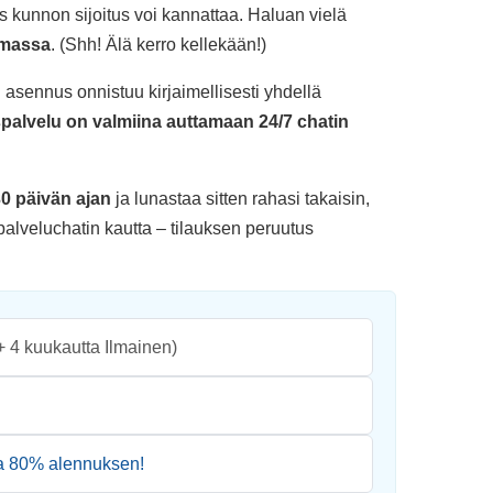
s kunnon sijoitus voi kannattaa. Haluan vielä
oimassa
. (Shh! Älä kerro kellekään!)
asennus onnistuu kirjaimellisesti yhdellä
palvelu on valmiina auttamaan 24/7 chatin
 30 päivän ajan
ja lunastaa sitten rahasi takaisin,
spalveluchatin kautta – tilauksen peruutus
.
+ 4 kuukautta Ilmainen)
da
80
% alennuksen!