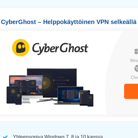
 CyberGhost – Helppokäyttöinen VPN selkeällä k
Win
Chr
Yhteensopiva Windows 7, 8 ja 10 kanssa