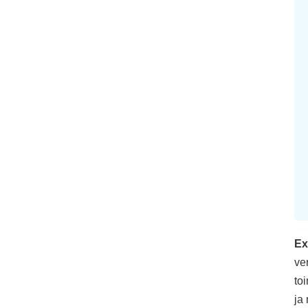
Ex
ve
to
ja 