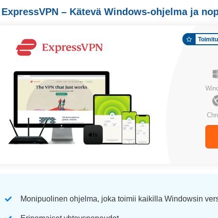
. ExpressVPN – Kätevä Windows-ohjelma ja nope
Toimit
Win
Chr
Monipuolinen ohjelma, joka toimii kaikilla Windowsin vers