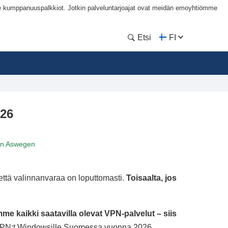
me kumppanuuspalkkiot. Jotkin palveluntarjoajat ovat meidän emoyhtiömme
Etsi
FI
026
an Aswegen
että valinnanvaraa on loputtomasti.
Toisaalta, jos
mme kaikki saatavilla olevat VPN-palvelut – siis
 VPN:t Windowsille Suomessa vuonna 2026.