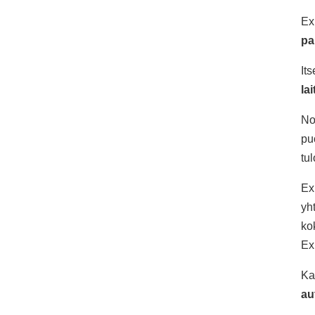
Ex
pa
It
la
No
pu
tu
Ex
yh
ko
Ex
Ka
au