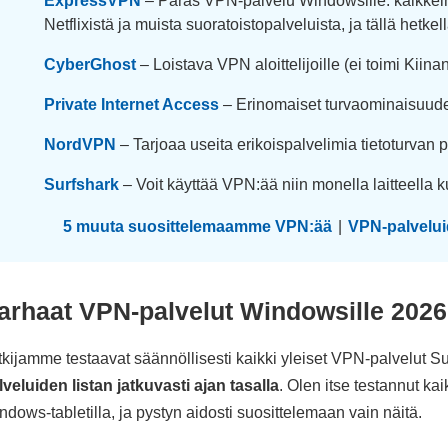
ExpressVPN
– Paras VPN-palvelu Windowsille: kaikkein
Netflixistä ja muista suoratoistopalveluista, ja tällä hetke
CyberGhost
– Loistava VPN aloittelijoille (ei toimi Kiin
Private Internet Access
– Erinomaiset turvaominaisuudet
NordVPN
– Tarjoaa useita erikoispalvelimia tietoturvan 
Surfshark
– Voit käyttää VPN:ää niin monella laitteella k
5 muuta suosittelemaamme VPN:ää
|
VPN-palvelui
arhaat VPN-palvelut Windowsille 2026
tkijamme testaavat säännöllisesti kaikki yleiset VPN-palvelut 
lveluiden listan jatkuvasti ajan tasalla
. Olen itse testannut kai
ndows-tabletilla, ja pystyn aidosti suosittelemaan vain näitä.