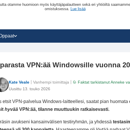
a, mutta otamme huomioon myös käyttäjäpalautteen sekä eri yhtiöiltä saamam
omistuksessa.
Lue lisää
Oppaat
 parasta VPN:ää Windowsille vuonna 2
Kate Veale
Vanhempi toimittaja
Faktat tarkistanut
Anneke v
Uusittu 13. touko 2026
s etsit VPN-palvelua Windows-laitteellesi, saatat pian huomata 
sit
hyvää
VPN:ää, tilanne muuttuukin ratkaisevasti.
räsin avukseni kansainvälisen testiryhmän, ja yhdessä
testasi
teensä yli 300 kappaletta
. Haasteenamme oli löytää parhaat