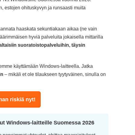
, estojen ohituskyvyn ja runsaasti muita
 kannata haaskata sekuntiakaan aikaa (ne vain
ärimmäisen hyviä palveluita jokaisella mittarilla
ltaisiin suoratoistopalveluihin, täysin
elemme käyttämään Windows-laitteella. Jatka
in
– mikäli et ole tilaukseen tyytyväinen, sinulla on
an riskiä nyt!
ut Windows-laitteille Suomessa 2026