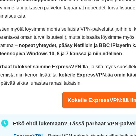
vimme läpi jokaisen palvelun tarjoamat nopeudet, turvallisuuden
inaisuuksia.
stien myötä löysimme monia sellaisia VPN-palveluita, joihin ei
arantavat oman turvallisuutesi!), mutta toisaalta löysimme myös ä
tattuna –
nopeat yhteydet, pääsy Netflixin ja BBC iPlayerin ka
teensopiva Windows 10, 8 ja 7 kanssa ja niin edelleen.
rhaat tulokset saimme ExpressVPN:llä
, ja sitä myös suositt
kemista niin kerron lisää, tai
kokeile ExpressVPN:ää omin käs
 päivää aikaa lunastaa rahasi takaisin.
Kokeile ExpressVPN:ää ilm
Etkö ehdi lukemaan? Tässä parhaat VPN-palvel