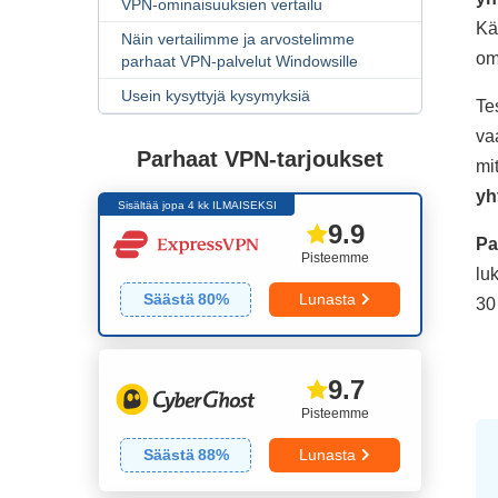
VPN-ominaisuuksien vertailu
Kä
Näin vertailimme ja arvostelimme
om
parhaat VPN-palvelut Windowsille
Usein kysyttyjä kysymyksiä
Te
va
Parhaat VPN-tarjoukset
mi
yh
Sisältää jopa 4 kk ILMAISEKSI
9.9
Pa
Pisteemme
lu
Säästä
80
%
Lunasta
30
9.7
Pisteemme
Säästä
88
%
Lunasta