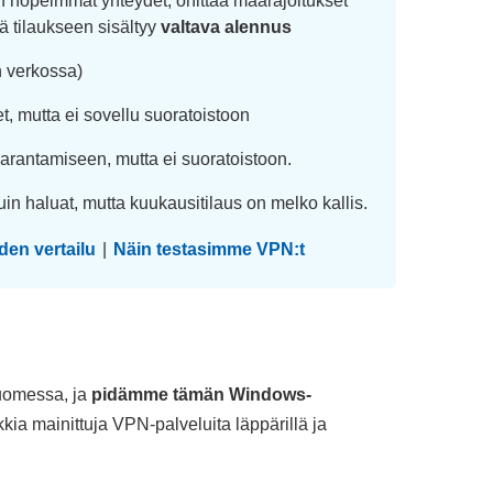
 nopeimmat yhteydet, ohittaa maarajoitukset
llä tilaukseen sisältyy
valtava alennus
an verkossa)
, mutta ei sovellu suoratoistoon
parantamiseen, mutta ei suoratoistoon.
uin haluat, mutta kuukausitilaus on melko kallis.
den vertailu
|
Näin testasimme VPN:t
Suomessa, ja
pidämme tämän Windows-
kkia mainittuja VPN-palveluita läppärillä ja