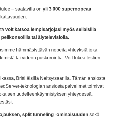
tulee – saatavilla on
yli 3 000 supernopeaa
 kattavuuden.
sta
voit katsoa lempisarjojasi myös sellaisilla
pelikonsolilla tai älytelevisiolla.
asimme hämmästyttävän nopeita yhteyksiä joka
imistä tai videon puskurointia. Voit lukea testien
assa, Brittiläisillä Neitsytsaarilla. Tämän ansiosta
rustedServer-teknologian ansiosta palvelimet toimivat
 jokaisen uudelleenkäynnistyksen yhteydessä.
estäsi.
ojauksen, split tunneling -ominaisuuden
sekä