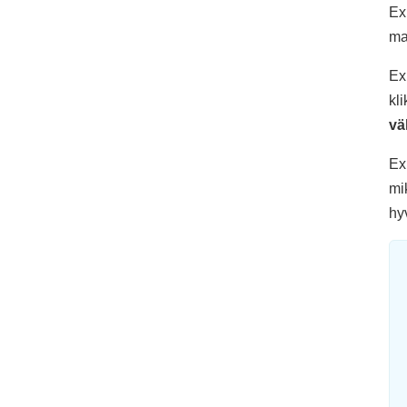
Ex
ma
Ex
kl
vä
Ex
mi
hyv