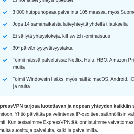
Erinomaiset yhteysnopeudet
3 000 huippunopeaa palvelinta 105 maassa, myös Suom
Jopa 14 samanaikaista laiteyhteyttä yhdellä tilauksella
Ei säilytä yhteyslokeja, kill switch -ominaisuus
30
*
päivän tyytyväisyystakuu
Toimii näissä palveluissa: Netflix, Hulu, HBO, Amazon 
muita
Toimii Windowsin lisäksi myös näillä: macOS, Android, iOS
ja muita
pressVPN tarjoaa luotettavan ja nopean yhteyden kaikkiin 
rsioon. Yhtiö päivittää palvelintensa IP-osoitteet säännöllisin vä
imii! Kun testasimme ExpressVPN:ää, onnistuimme vaivattomast
muita suosittuja palveluita, kaikilla palvelimilla.