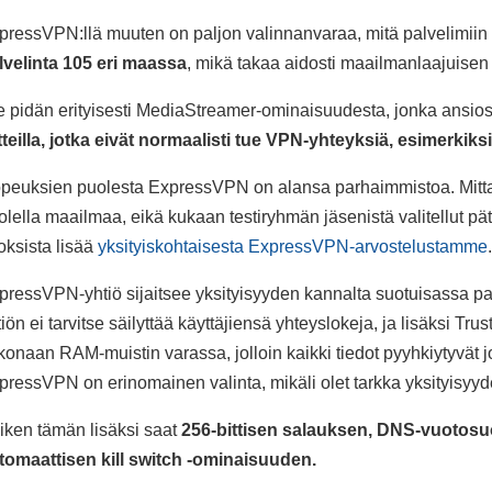
pressVPN:llä muuten on paljon valinnanvaraa, mitä palvelimiin 
lvelinta 105 eri maassa
, mikä takaa aidosti maailmanlaajuisen
se pidän erityisesti MediaStreamer-ominaisuudesta, jonka ansio
itteilla, jotka eivät normaalisti tue VPN-yhteyksiä, esimerkiksi 
peuksien puolesta ExpressVPN on alansa parhaimmistoa. Mitt
olella maailmaa, eikä kukaan testiryhmän jäsenistä valitellut pätk
loksista lisää
yksityiskohtaisesta ExpressVPN-arvostelustamme
.
pressVPN-yhtiö sijaitsee yksityisyyden kannalta suotuisassa paik
tiön ei tarvitse säilyttää käyttäjiensä yhteyslokeja, ja lisäksi T
konaan RAM-muistin varassa, jolloin kaikki tiedot pyyhkiytyvät
pressVPN on erinomainen valinta, mikäli olet tarkka yksityisyyd
iken tämän lisäksi saat
256-bittisen salauksen, DNS-vuotosu
tomaattisen kill switch -ominaisuuden.