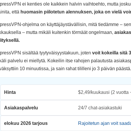
pressVPN ei kenties ole kaikkein halvin vaihtoehto, mutta josku
inita, että
huomasin
piilotetun alennuksen
, joka on vielä v
pressVPN-ohjelma on käyttäjäystävällisin, mitä tiedämme – sen 
ikkauksella – mutta mikäli kuitenkin törmäät ongelmaan,
asiakas
lityksellä.
pressVPN sisältää tyytyväisyystakuun, joten
voit kokeilla sitä
käli palvelu ei miellytä. Kokeilin itse rahojen palautusta asiaka
äksyttiin 10 minuutissa, ja sain rahat tililleni jo 3 päivän päästä
Hinta
$2,49/kuukausi
(2 vuotta 
Asiakaspalvelu
24/7 chat-asiakastuki
elokuu 2026 tarjous
Rajoitetun ajan voit saa