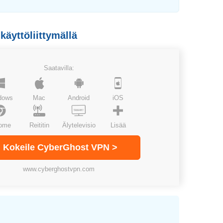
äyttöliittymällä
Saatavilla:
dows
Mac
Android
iOS
ome
Reititin
Älytelevisio
Lisää
Kokeile CyberGhost VPN >
www.cyberghostvpn.com