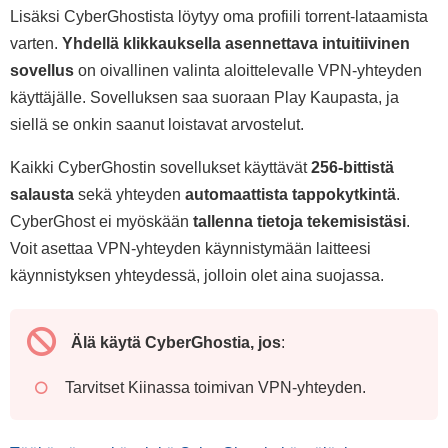
Lisäksi CyberGhostista löytyy oma profiili torrent-lataamista
varten.
Yhdellä klikkauksella asennettava intuitiivinen
sovellus
on oivallinen valinta aloittelevalle VPN-yhteyden
käyttäjälle. Sovelluksen saa suoraan Play Kaupasta, ja
siellä se onkin saanut loistavat arvostelut.
Kaikki CyberGhostin sovellukset käyttävät
256-bittistä
salausta
sekä yhteyden
automaattista tappokytkintä
.
CyberGhost ei myöskään
tallenna tietoja tekemisistäsi
.
Voit asettaa VPN-yhteyden käynnistymään laitteesi
käynnistyksen yhteydessä, jolloin olet aina suojassa.
Älä käytä CyberGhostia, jos
:
Tarvitset Kiinassa toimivan VPN-yhteyden.