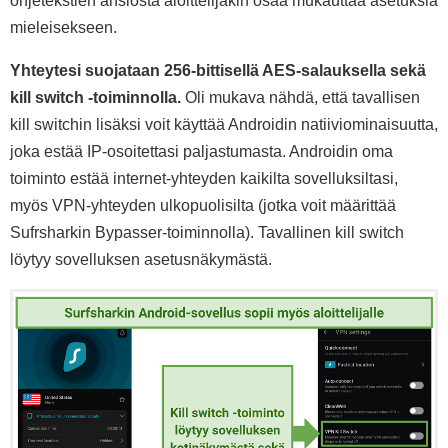
ohjetekstien ansiosta aloittelijakin osaa mukauttaa asetuksia
mieleisekseen.
Yhteytesi suojataan 256-bittisellä AES-salauksella sekä
kill switch -toiminnolla.
Oli mukava nähdä, että tavallisen
kill switchin lisäksi voit käyttää Androidin natiiviominaisuutta,
joka estää IP-osoitettasi paljastumasta. Androidin oma
toiminto estää internet-yhteyden kaikilta sovelluksiltasi,
myös VPN-yhteyden ulkopuolisilta (jotka voit määrittää
Sufrsharkin Bypasser-toiminnolla). Tavallinen kill switch
löytyy sovelluksen asetusnäkymästä.