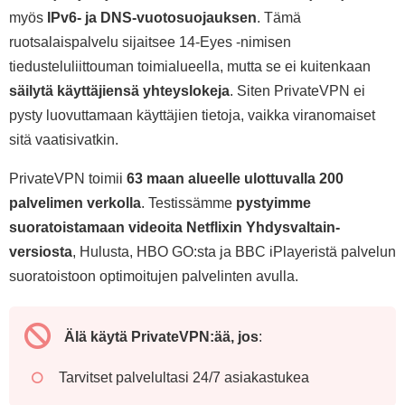
myös
IPv6- ja DNS-vuotosuojauksen
. Tämä
ruotsalaispalvelu sijaitsee 14-Eyes -nimisen
tiedusteluliittouman toimialueella, mutta se ei kuitenkaan
säilytä käyttäjiensä yhteyslokeja
. Siten PrivateVPN ei
pysty luovuttamaan käyttäjien tietoja, vaikka viranomaiset
sitä vaatisivatkin.
PrivateVPN toimii
63 maan alueelle ulottuvalla 200
palvelimen verkolla
. Testissämme
pystyimme
suoratoistamaan videoita Netflixin Yhdysvaltain-
versiosta
, Hulusta, HBO GO:sta ja BBC iPlayeristä palvelun
suoratoistoon optimoitujen palvelinten avulla.
Älä käytä PrivateVPN:ää, jos
:
Tarvitset palvelultasi 24/7 asiakastukea