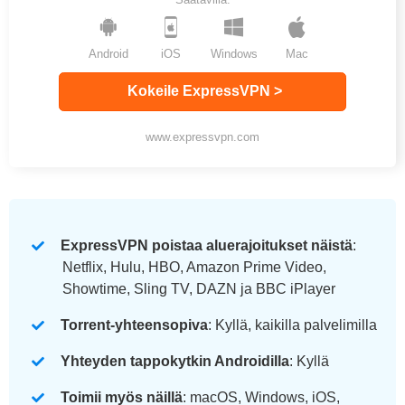
Android
iOS
Windows
Mac
Kokeile ExpressVPN >
www.expressvpn.com
ExpressVPN poistaa aluerajoitukset näistä
:
Netflix, Hulu, HBO, Amazon Prime Video,
Showtime, Sling TV, DAZN ja BBC iPlayer
Torrent-yhteensopiva
: Kyllä, kaikilla palvelimilla
Yhteyden tappokytkin Androidilla
: Kyllä
Toimii myös näillä
: macOS, Windows, iOS,