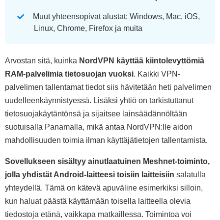
Muut yhteensopivat alustat: Windows, Mac, iOS,
Linux, Chrome, Firefox ja muita
Arvostan sitä, kuinka
NordVPN käyttää kiintolevyttömiä
RAM-palvelimia tietosuojan vuoksi
. Kaikki VPN-
palvelimen tallentamat tiedot siis hävitetään heti palvelimen
uudelleenkäynnistyessä. Lisäksi yhtiö on tarkistuttanut
tietosuojakäytäntönsä ja sijaitsee lainsäädännöltään
suotuisalla Panamalla, mikä antaa NordVPN:lle aidon
mahdollisuuden toimia ilman käyttäjätietojen tallentamista.
Sovellukseen sisältyy ainutlaatuinen Meshnet-toiminto,
jolla yhdistät Android-laitteesi toisiin laitteisiin
salatulla
yhteydellä. Tämä on kätevä apuväline esimerkiksi silloin,
kun haluat päästä käyttämään toisella laitteella olevia
tiedostoja etänä, vaikkapa matkaillessa. Toimintoa voi