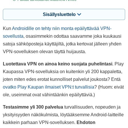
Sisällysluettelo
Kun
Androidille on tehty niin monta epäilyttävää VPN-
sovellusta
, osasimmekin odottaa saavamme joka kuukausi
satoja sähköposteja käyttäjiltä, jotka kertovat jälleen yhden
VPN-sovelluksen olevan täyttä huijausta.
Luotettava VPN on ainoa keino suojata puhelintasi
. Play
Kaupassa VPN-sovelluksia on kuitenkin yli 200 kappaletta,
joten miten edes erotat kunnolliset palvelut joukosta? Entä
ovatko Play Kaupan ilmaiset VPN:t turvallisia
? (Huom: eivät
ole, useimmat ovat vähintäänkin epäilyttäviä.)
Testasimme yli 300 palvelua
turvallisuuden, nopeuden ja
yksityisyyden näkökulmista, löytääksemme Android-laitteille
kaikkein parhaan VPN-sovelluksen.
Ehdoton