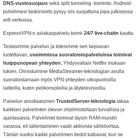
DNS-vuotosuojaus
sekä split tunneling -toiminto. Android-
puhelimesi tiedonsiirto pysyy siis suojattuna jopa julkisessa
wifi-verkossa.
ExpressVPN:n asiakaspalvelu toimii
24/7 live-chatin
kautta.
Testasimme palvelun ja totesimme sen tarjoavan
luotettavan,
useimmissa suoratoistopalveluissa toimivat
huippunopean yhteyden
, Yhdysvaltain Netflix mukaan
lukien. Onnistuimme MediaStreamer-teknologian avulla
suoratoistamaan myös VPN-yhteyden ulkopuolisilla
laitteilla, kuten pelikonsoleilla ja älytelevisioilla.
Palvelun ainutlaatuinen
TrustedServer-teknologia
takaa
kaikkien palvelinten olevan ohjelmistoltaan turvallisia ja
ajantasaisia. Palvelimet toimivat täysin RAM-muistin
varassa, eli tallentaminen vaatii aktiivista sähkövirtaa.
Tämän vuoksi kaikki palvelimen tiedot katoavat, kun se