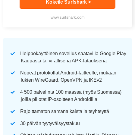
Kokeile Surfshark >
www.surfshark.com
Helppokäyttöinen sovellus saatavilla Google Play
Kaupasta tai virallisena APK-latauksena
Nopeat protokollat Android-laitteelle, mukaan
lukien WireGuard, OpenVPN ja IKEv2
4 500 palvelinta 100 maassa (myös Suomessa)
joilla piilotat IP-osoitteen Androidilla
Rajoittamaton samanaikaista laiteyhteyttä
30 päivän tyytyväisyystakuu