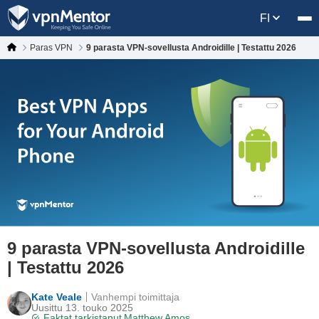
FI
Paras VPN
9 parasta VPN-sovellusta Androidille | Testattu 2026
9 parasta VPN-sovellusta Androidille
| Testattu 2026
Kate Veale
Vanhempi toimittaja
Uusittu 13. touko 2025
Faktat tarkistanut
Matthew Amos