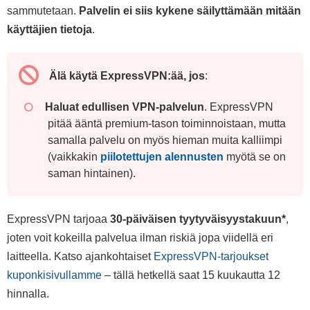
sammutetaan.
Palvelin ei siis kykene säilyttämään mitään
käyttäjien tietoja
.
Älä käytä ExpressVPN:ää, jos
:
Haluat edullisen VPN-palvelun
. ExpressVPN
pitää ääntä premium-tason toiminnoistaan, mutta
samalla palvelu on myös hieman muita kalliimpi
(vaikkakin
piilotettujen alennusten
myötä se on
saman hintainen).
ExpressVPN tarjoaa
30-päiväisen tyytyväisyystakuun
*
,
joten voit kokeilla palvelua ilman riskiä jopa viidellä eri
laitteella. Katso ajankohtaiset
ExpressVPN-tarjoukset
kuponkisivullamme
– tällä hetkellä saat 15 kuukautta 12
hinnalla.