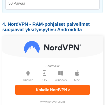
30 Päivää
4. NordVPN - RAM-pohjaiset palvelimet
suojaavat yksityisyytesi Androidilla
Saatavilla:
Android
iOS
Windows
Mac
Kokeile NordVPN >
www.nordvpn.com