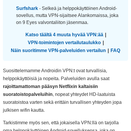
Surfshark
- Selkeä ja helppokäyttöinen Android-
sovellus, mutta VPN-sijaitsee Alankomaissa, joka
on 9 Eyes valvontaliiton jäsenmaa.
Katso täältä 4 muuta hyvää VPN:ää
|
VPN-toimintojen vertailutaulukko
|
Näin suoritimme VPN-palveluiden vertailun
|
FAQ
Suosittelemamme Androidin VPN:t ovat turvallisia,
helppokäyttöisiä ja nopeita. Palveluiden avulla saat
rajoittamattoman pääsyn Netflixin kaltaisiin
suoratoistopalveluihin
, nopeat yhteydet HD-laatuista
suoratoistoa varten sekä erittäin turvallisen yhteyden jopa
julkisen wifin kautta.
Tarkistimme myös sen, että jokaisella VPN:llä on tarjolla
oma helppokäyttöinen Android-sovelluksensa, joka on