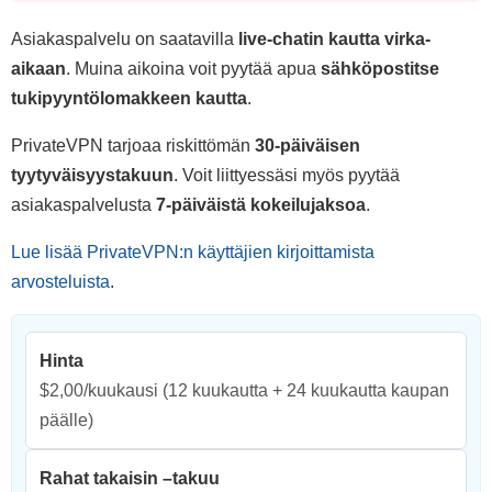
Asiakaspalvelu on saatavilla
live-chatin kautta virka-
aikaan
. Muina aikoina voit pyytää apua
sähköpostitse
tukipyyntölomakkeen kautta
.
PrivateVPN tarjoaa riskittömän
30-päiväisen
tyytyväisyystakuun
. Voit liittyessäsi myös pyytää
asiakaspalvelusta
7-päiväistä kokeilujaksoa
.
Lue lisää PrivateVPN:n käyttäjien kirjoittamista
arvosteluista
.
Hinta
$2,00/kuukausi
(12 kuukautta + 24 kuukautta kaupan
päälle)
Rahat takaisin –takuu