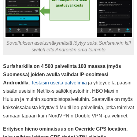
Sovelluksen asetusnäkymästä löytyy sekä Surfsharkin kill
switch että Androidin oma toiminto
Surfsharkilla on
4 500
palvelinta
100
maassa (myös
Suomessa) joiden avulla vaihdat IP-osoitteesi
Androidilla.
Testasin useita palvelimia
ja yhteydellä pääsin
sisään useisiin Netflix-sisältökirjastoihin, HBO Maxiin,
Huluun ja muihin suoratoistopalveluihin. Saatavilla on myös
kaksoissalausta käyttäviä MultiHop-palvelimia, jotka toimivat
samaan tapaan kuin NordVPN:n Double VPN -palvelimet.
Erityisen hieno ominaisuus on Override GPS location,