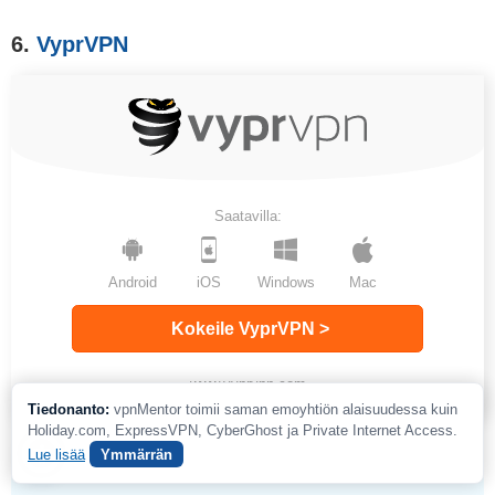
6.
VyprVPN
Saatavilla:
Android
iOS
Windows
Mac
Kokeile VyprVPN >
www.vyprvpn.com
Tiedonanto:
vpnMentor toimii saman emoyhtiön alaisuudessa kuin
Holiday.com, ExpressVPN, CyberGhost ja Private Internet Access.
Lue lisää
Ymmärrän