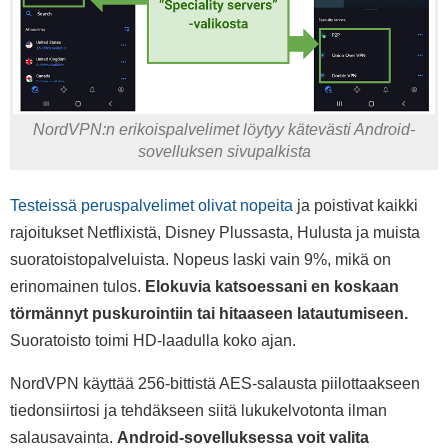
NordVPN:n erikoispalvelimet löytyy kätevästi Android-
sovelluksen sivupalkista
Testeissä peruspalvelimet olivat nopeita
ja poistivat kaikki
rajoitukset Netflixistä, Disney Plussasta, Hulusta ja muista
suoratoistopalveluista. Nopeus laski vain 9%, mikä on
erinomainen tulos.
Elokuvia katsoessani en koskaan
törmännyt puskurointiin tai hitaaseen latautumiseen.
Suoratoisto toimi HD-laadulla koko ajan.
NordVPN käyttää 256-bittistä AES-salausta piilottaakseen
tiedonsiirtosi ja tehdäkseen siitä lukukelvotonta ilman
salausavainta.
Android-sovelluksessa voit valita