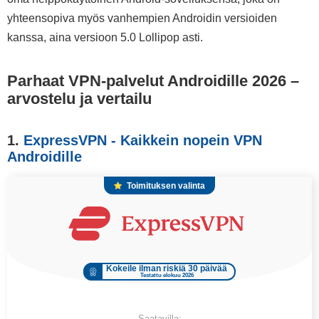
yhteensopiva myös vanhempien Androidin versioiden
kanssa, aina versioon 5.0 Lollipop asti.
Parhaat VPN-palvelut Androidille 2026 –
arvostelu ja vertailu
1.
ExpressVPN - Kaikkein nopein VPN
Androidille
Toimituksen valinta
Kokeile ilman riskiä 30 päivää
Testattu elokuu 2026
Saatavilla: