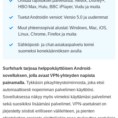
Ohittaa rajoitukset palveluista: Netflix, Disney+,
HBO Max, Hulu, BBC iPlayer, Vudu ja muita
Tuetut Androidin versiot: Versio 5.0 ja uudemmat
Muut yhteensopivat alustat: Windows, Mac, iOS,
Linux, Chrome, Firefox ja muita
Sähköposti- ja chat-asiakaspalvelu toimii
suomeksi konekäännöksen avulla
Surfshark tarjoaa helppokäyttöisen Android-
sovelluksen, jolla avaat VPN-yhteyden napista
painamalla.
Tykkäsin pikayhteystoiminnosta, joka etsii
automaattisesti nopeimman palvelimen käyttöösi.
Sovelluksessa näkyy myös viimeksi käyttämäsi palvelimet
sekä suosikiksi lisäämäsi palvelimet. VPN-asetukset on
järjestetty siististi erilliseen välilehteen, ja pienten