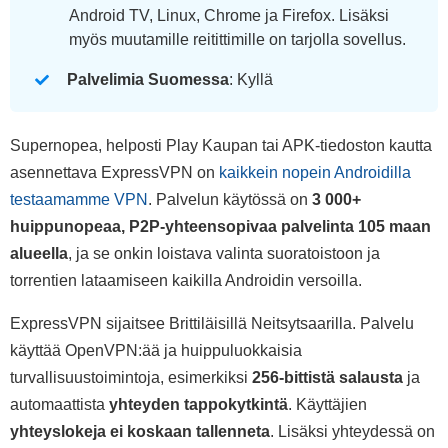
Android TV, Linux, Chrome ja Firefox. Lisäksi
myös muutamille reitittimille on tarjolla sovellus.
Palvelimia Suomessa
: Kyllä
Supernopea, helposti Play Kaupan tai APK-tiedoston kautta
asennettava ExpressVPN on
kaikkein nopein Androidilla
testaamamme VPN
. Palvelun käytössä on
3 000+
huippunopeaa, P2P-yhteensopivaa palvelinta 105 maan
alueella
, ja se onkin loistava valinta suoratoistoon ja
torrentien lataamiseen kaikilla Androidin versoilla.
ExpressVPN sijaitsee Brittiläisillä Neitsytsaarilla. Palvelu
käyttää OpenVPN:ää ja huippuluokkaisia
turvallisuustoimintoja, esimerkiksi
256-bittistä salausta
ja
automaattista
yhteyden tappokytkintä
. Käyttäjien
yhteyslokeja ei koskaan tallenneta
. Lisäksi yhteydessä on