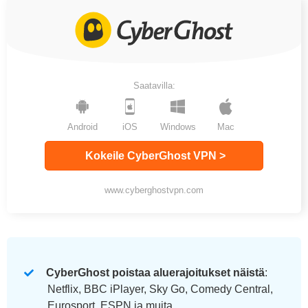
Saatavilla:
Android
iOS
Windows
Mac
Kokeile CyberGhost VPN >
www.cyberghostvpn.com
CyberGhost poistaa aluerajoitukset näistä
:
Netflix, BBC iPlayer, Sky Go, Comedy Central,
Eurosport, ESPN ja muita