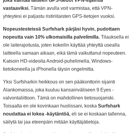
joka vaihtaa laitteen GPS-tiedot VPN-sijaintia
vastaaviksi.
Tämän avulla voit varmistaa, että VPN-
yhteytesi ei paljastu ristiriitaisten GPS-tietojen vuoksi.
Nopeustesteissä Surfshark pärjäsi hyvin, pudottaen
nopeutta vain 10% ulkomaisilla palvelimilla.
Tilauksella ei
ole laiterajoitusta, joten kokeilin käyttää yhteyttä usealla
laitteella samaan aikaan, eikä tämä vaikuttanut nopeuteen.
Katsoin HD-videoita Android-puhelimella, Windows-
tietokoneella ja iPhonella täysin ongelmitta.
Yksi Surfsharkin heikkous on sen pääkonttorin sijainti
Alankomaissa, joka kuuluu kansainväliseen 9 Eyes -
valvontaliittoon. Tämä on mahdollinen tietosuojariski.
Toisaalta en ole kovinkaan huolissani, koska
Surfshark
noudattaa ei lokea -käytäntöä,
eli se ei koskaan tallenna,
säilytä tai jaa eteenpäin mitään käyttäjätietoja.