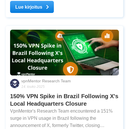
allowed access to its site from within the country and
Lue kirjoitus
subsequently geo-blocked French IP
vpnMentor Research Team
14. touko 2025
150% VPN Spike in Brazil Following X's
Local Headquarters Closure
VpnMentor's Research Team encountered a 151%
surge in VPN usage in Brazil following the
announcement of X, formerly Twitter, closing