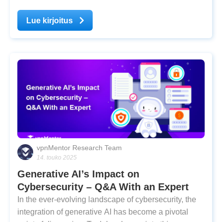
operations in the country. Musk made the decision
public on Saturday, citing alleged threats made by
Lue kirjoitus
judge Alexandre de Moraes against members of X’s
staff as the
vpnMentor Research Team
14. touko 2025
Generative AI’s Impact on
Cybersecurity – Q&A With an Expert
In the ever-evolving landscape of cybersecurity, the
integration of generative AI has become a pivotal