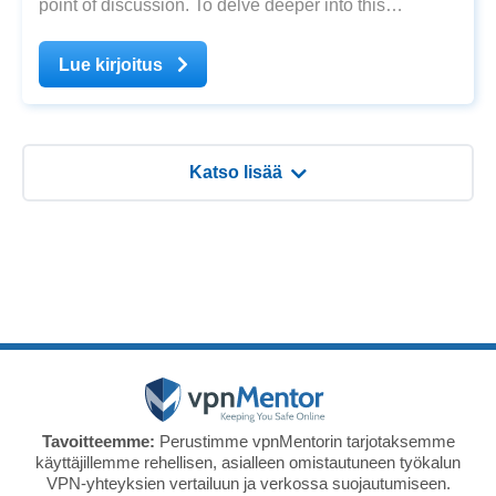
point of discussion. To delve deeper into this
groundbreaking technology and its impact on
cybersecurity, we turn to renowned cybersecurity
Lue kirjoitus
expert Jeremiah Fowler. In this exclusive Q&A
Katso lisää
Tavoitteemme:
Perustimme vpnMentorin tarjotaksemme
käyttäjillemme rehellisen, asialleen omistautuneen työkalun
VPN-yhteyksien vertailuun ja verkossa suojautumiseen.