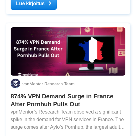
the Online Safety Act as a measure to keep children
Lue kirjoitus
away from adult content. What’s Important to Know:
vpnMentor Research Team
874% VPN Demand Surge in France
After Pornhub Pulls Out
vpnMentor’s Research Team observed a significant
spike in the demand for VPN services in France. The
surge comes after Aylo’s Pornhub, the largest adult
website in the world, stated users would not be