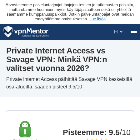
Arvostelemme palveluntarjoajat laajojen testien ja tutkimusten pohjalta,
mutta otamme huomioon myös käyttäjäpalautteen sekä eri yhtiöiltä
saamamme kumppanuuspalkkiot. Jotkin palveluntarjoajat ovat meidän
emoyhtiömme omistuksessa.
Lue lisää
FI
Private Internet Access vs
Savage VPN: Minkä VPN:n
valitset vuonna 2026?
Private Internet Access päihittää Savage VPN keskeisillä
osa-alueilla, saaden pisteet 9.5/10
Pisteemme
:
9.5
/10