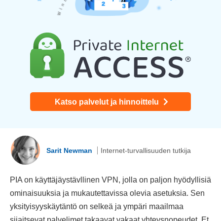
Katso palvelut ja hinnoittelu
Sarit Newman
Internet-turvallisuuden tutkija
PIA on käyttäjäystävllinen VPN, jolla on paljon hyödyllisiä
ominaisuuksia ja mukautettavissa olevia asetuksia. Sen
yksityisyyskäytäntö on selkeä ja ympäri maailmaa
sijaitsevat palvelimet takaavat vakaat yhteysnopeudet. Et