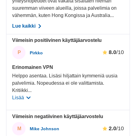
yhteysnopeudet ovat vakaita sisältäen hieman
suuremman viiveen alueilla, joissa palvelimia on
vähemmän, kuten Hong Kongissa ja Australia...
Lue kaikki
Viimeisin positiivinen käyttäjäarvostelu
8.0
/10
P
Pirkko
Erinomainen VPN
Helppo asentaa. Lisäsi hiljattain kymmeniä uusia
palvelimia. Nopeudessa ei ole valittamista.
Kritiikki
...
Lisää
Viimeisin negatiivinen käyttäjäarvostelu
2.0
/10
M
Mike Johnson