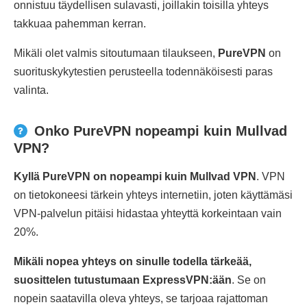
onnistuu täydellisen sulavasti, joillakin toisilla yhteys
takkuaa pahemman kerran.
Mikäli olet valmis sitoutumaan tilaukseen,
PureVPN
on
suorituskykytestien perusteella todennäköisesti paras
valinta.
Onko PureVPN nopeampi kuin Mullvad
VPN?
Kyllä PureVPN on nopeampi kuin Mullvad VPN
. VPN
on tietokoneesi tärkein yhteys internetiin, joten käyttämäsi
VPN-palvelun pitäisi hidastaa yhteyttä korkeintaan vain
20%.
Mikäli nopea yhteys on sinulle todella tärkeää,
suosittelen tutustumaan ExpressVPN:ään
. Se on
nopein saatavilla oleva yhteys, se tarjoaa rajattoman