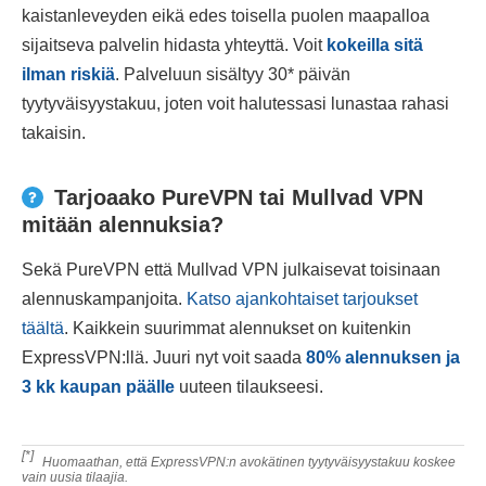
kaistanleveyden eikä edes toisella puolen maapalloa
sijaitseva palvelin hidasta yhteyttä. Voit
kokeilla sitä
ilman riskiä
. Palveluun sisältyy 30
*
päivän
tyytyväisyystakuu, joten voit halutessasi lunastaa rahasi
takaisin.
Tarjoaako PureVPN tai Mullvad VPN
mitään alennuksia?
Sekä PureVPN että Mullvad VPN julkaisevat toisinaan
alennuskampanjoita.
Katso ajankohtaiset tarjoukset
täältä
. Kaikkein suurimmat alennukset on kuitenkin
ExpressVPN:llä. Juuri nyt voit saada
80
%
alennuksen ja
3 kk kaupan päälle
uuteen tilaukseesi.
[*]
Huomaathan, että ExpressVPN:n avokätinen tyytyväisyystakuu koskee
vain uusia tilaajia.