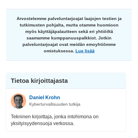
Arvostelemme palveluntarjoajat laajojen testien ja
tutkimusten pohjalta, mutta otamme huomioon
myös käyttäjäpalautteen sekä eri yhtiöiltä
saamamme kumppanuuspalkkiot. Jotkin
palveluntarjoajat ovat meidän emoyhtiömme
omistuksessa.
Lue lisää
Tietoa kirjoittajasta
Daniel Krohn
Kyberturvallisuuden tutkija
Tekninen kirjoittaja, jonka intohimona on
yksityisyydensuoja verkossa.