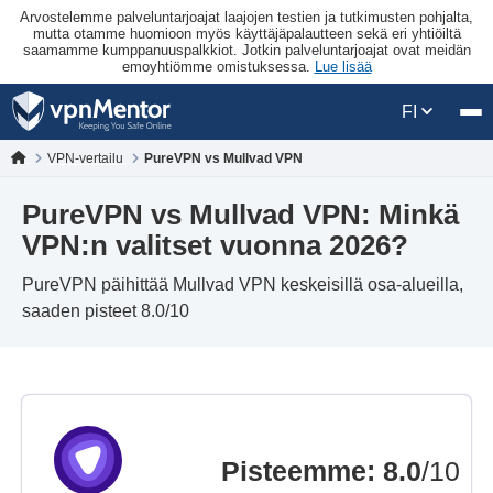
Arvostelemme palveluntarjoajat laajojen testien ja tutkimusten pohjalta,
mutta otamme huomioon myös käyttäjäpalautteen sekä eri yhtiöiltä
saamamme kumppanuuspalkkiot. Jotkin palveluntarjoajat ovat meidän
emoyhtiömme omistuksessa.
Lue lisää
FI
VPN-vertailu
PureVPN vs Mullvad VPN
PureVPN vs Mullvad VPN: Minkä
VPN:n valitset vuonna 2026?
PureVPN päihittää Mullvad VPN keskeisillä osa-alueilla,
saaden pisteet 8.0/10
Pisteemme
:
8.0
/10