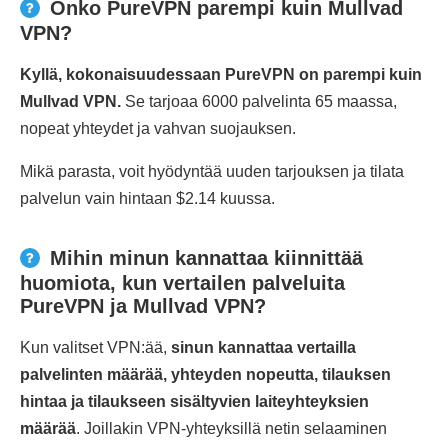
Onko PureVPN parempi kuin Mullvad
VPN?
Kyllä, kokonaisuudessaan PureVPN on parempi kuin
Mullvad VPN.
Se tarjoaa 6000 palvelinta 65 maassa,
nopeat yhteydet ja vahvan suojauksen.
Mikä parasta, voit hyödyntää uuden tarjouksen ja tilata
palvelun vain hintaan $2.14 kuussa.
Mihin minun kannattaa kiinnittää
huomiota, kun vertailen palveluita
PureVPN ja Mullvad VPN?
Kun valitset VPN:ää,
sinun kannattaa vertailla
palvelinten määrää, yhteyden nopeutta, tilauksen
hintaa ja tilaukseen sisältyvien laiteyhteyksien
määrää
. Joillakin VPN-yhteyksillä netin selaaminen