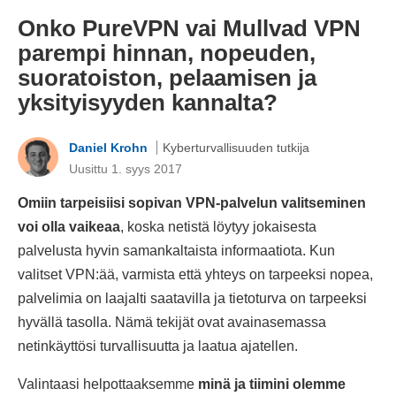
Onko PureVPN vai Mullvad VPN
parempi hinnan, nopeuden,
suoratoiston, pelaamisen ja
yksityisyyden kannalta?
Daniel Krohn
Kyberturvallisuuden tutkija
Uusittu 1. syys 2017
Omiin tarpeisiisi sopivan VPN-palvelun valitseminen
voi olla vaikeaa
, koska netistä löytyy jokaisesta
palvelusta hyvin samankaltaista informaatiota. Kun
valitset VPN:ää, varmista että yhteys on tarpeeksi nopea,
palvelimia on laajalti saatavilla ja tietoturva on tarpeeksi
hyvällä tasolla. Nämä tekijät ovat avainasemassa
netinkäyttösi turvallisuutta ja laatua ajatellen.
Valintaasi helpottaaksemme
minä ja tiimini olemme