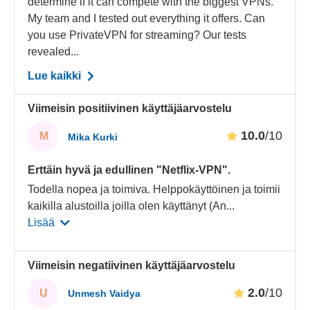
determine if it can compete with the biggest VPNs.
My team and I tested out everything it offers. Can
you use PrivateVPN for streaming? Our tests
revealed...
Lue kaikki
Viimeisin positiivinen käyttäjäarvostelu
10.0
/10
M
Mika Kurki
Erttäin hyvä ja edullinen "Netflix-VPN".
Todella nopea ja toimiva. Helppokäyttöinen ja toimii
kaikilla alustoilla joilla olen käyttänyt (An
...
Lisää
Viimeisin negatiivinen käyttäjäarvostelu
2.0
/10
U
Unmesh Vaidya