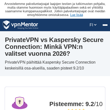
Arvostelemme palveluntarjoajat laajojen testien ja tutkimusten pohjalta,
mutta otamme huomioon myös käyttäjäpalautteen sekä eri yhtiöiltä
saamamme kumppanuuspalkkiot. Jotkin palveluntarjoajat ovat meidän
emoyhtiömme omistuksessa.
Lue lisää
FI
PrivateVPN vs Kaspersky Secure
Connection: Minkä VPN:n
valitset vuonna 2026?
PrivateVPN päihittää Kaspersky Secure Connection
keskeisillä osa-alueilla, saaden pisteet 9.2/10
Pisteemme
:
9.2
/10