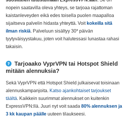
nopein saatavilla oleva yhteys, se tarjoaa rajattoman
kaistanleveyden eikä edes toisella puolen maapalloa
sijaitseva palvelin hidasta yhteyttä. Voit
kokeilla sitä
ilman riskiä
. Palveluun sisältyy 30
*
päivän
tyytyväisyystakuu, joten voit halutessasi lunastaa rahasi
takaisin.
Tarjoaako VyprVPN tai Hotspot Shield
mitään alennuksia?
Sekä VyprVPN että Hotspot Shield julkaisevat toisinaan
alennuskampanjoita.
Katso ajankohtaiset tarjoukset
täältä
. Kaikkein suurimmat alennukset on kuitenkin
ExpressVPN:llä. Juuri nyt voit saada
80
%
alennuksen ja
3 kk kaupan päälle
uuteen tilaukseesi.