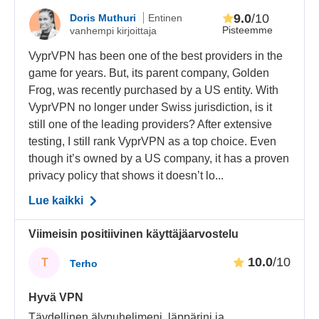
9.0
/10
Doris Muthuri
Entinen
Pisteemme
vanhempi kirjoittaja
VyprVPN has been one of the best providers in the
game for years. But, its parent company, Golden
Frog, was recently purchased by a US entity. With
VyprVPN no longer under Swiss jurisdiction, is it
still one of the leading providers? After extensive
testing, I still rank VyprVPN as a top choice. Even
though it’s owned by a US company, it has a proven
privacy policy that shows it doesn’t lo...
Lue kaikki
Viimeisin positiivinen käyttäjäarvostelu
10.0
/10
T
Terho
Hyvä VPN
Täydellinen älypuhelimeni, läppärini ja