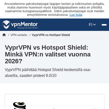
Arvostelemme palveluntarjoajat laajojen testien ja tutkimusten pohjalta,
mutta otamme huomioon myös käyttäjäpalautteen sekä eri yhtiöiltä
saamamme kumppanuuspalkkiot. Jotkin palveluntarjoajat ovat meidän
emoyhtiömme omistuksessa.
Lue lisää
FI
VPN-vertailu
VyprVPN vs HotSpot Shield
VyprVPN vs Hotspot Shield:
Minkä VPN:n valitset vuonna
2026?
VyprVPN päihittää Hotspot Shield keskeisillä osa-
alueilla, saaden pisteet 9.0/10