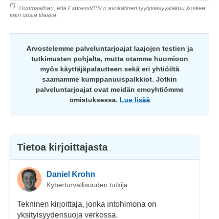
[*]
Huomaathan, että ExpressVPN:n avokätinen tyytyväisyystakuu koskee
vain uusia tilaajia.
Arvostelemme palveluntarjoajat laajojen testien ja
tutkimusten pohjalta, mutta otamme huomioon
myös käyttäjäpalautteen sekä eri yhtiöiltä
saamamme kumppanuuspalkkiot. Jotkin
palveluntarjoajat ovat meidän emoyhtiömme
omistuksessa.
Lue lisää
Tietoa kirjoittajasta
Daniel Krohn
Kyberturvallisuuden tutkija
Tekninen kirjoittaja, jonka intohimona on
yksityisyydensuoja verkossa.