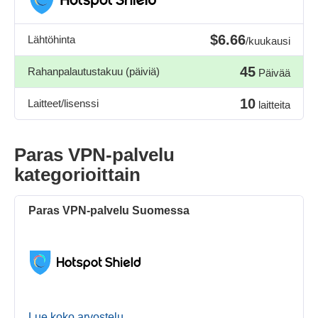
$6.66
Lähtöhinta
/kuukausi
45
Rahanpalautustakuu (päiviä)
Päivää
10
Laitteet/lisenssi
laitteita
Paras VPN-palvelu
kategorioittain
Paras VPN-palvelu Suomessa
Lue koko arvostelu