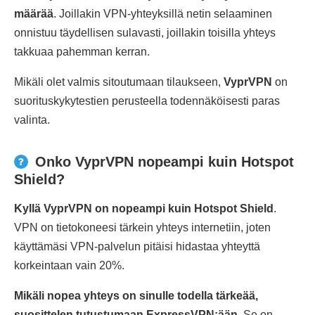
määrää
. Joillakin VPN-yhteyksillä netin selaaminen
onnistuu täydellisen sulavasti, joillakin toisilla yhteys
takkuaa pahemman kerran.
Mikäli olet valmis sitoutumaan tilaukseen,
VyprVPN
on
suorituskykytestien perusteella todennäköisesti paras
valinta.
Onko VyprVPN nopeampi kuin Hotspot
Shield?
Kyllä VyprVPN on nopeampi kuin Hotspot Shield
.
VPN on tietokoneesi tärkein yhteys internetiin, joten
käyttämäsi VPN-palvelun pitäisi hidastaa yhteyttä
korkeintaan vain 20%.
Mikäli nopea yhteys on sinulle todella tärkeää,
suosittelen tutustumaan ExpressVPN:ään
. Se on