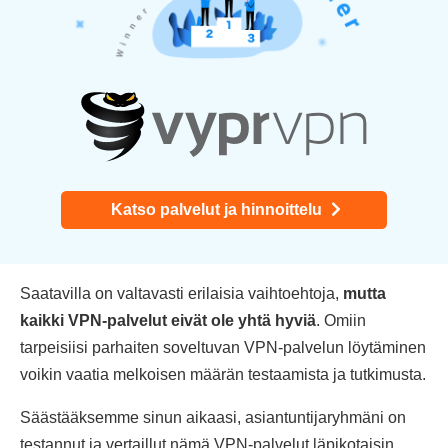
Katso palvelut ja hinnoittelu
Saatavilla on valtavasti erilaisia vaihtoehtoja,
mutta
kaikki VPN-palvelut eivät ole yhtä hyviä
. Omiin
tarpeisiisi parhaiten soveltuvan VPN-palvelun löytäminen
voikin vaatia melkoisen määrän testaamista ja tutkimusta.
Säästääksemme sinun aikaasi, asiantuntijaryhmäni on
testannut ja vertaillut nämä VPN-palvelut läpikotaisin,