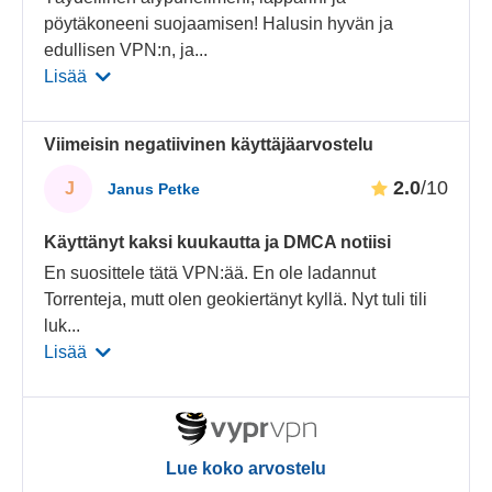
pöytäkoneeni suojaamisen! Halusin hyvän ja
edullisen VPN:n, ja
...
Lisää
Viimeisin negatiivinen käyttäjäarvostelu
2.0
/10
J
Janus Petke
Käyttänyt kaksi kuukautta ja DMCA notiisi
En suosittele tätä VPN:ää. En ole ladannut
Torrenteja, mutt olen geokiertänyt kyllä. Nyt tuli tili
luk
...
Lisää
Lue koko arvostelu