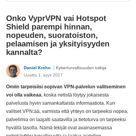
Onko VyprVPN vai Hotspot
Shield parempi hinnan,
nopeuden, suoratoiston,
pelaamisen ja yksityisyyden
kannalta?
Daniel Krohn
Kyberturvallisuuden tutkija
Uusittu 1. syys 2017
Omiin tarpeisiisi sopivan VPN-palvelun valitseminen
voi olla vaikeaa
, koska netistä löytyy jokaisesta
palvelusta hyvin samankaltaista informaatiota. Kun
valitset VPN:ää, varmista että yhteys on tarpeeksi nopea,
palvelimia on laajalti saatavilla ja tietoturva on tarpeeksi
hyvällä tasolla. Nämä tekijät ovat avainasemassa
netinkäyttösi turvallisuutta ja laatua ajatellen.