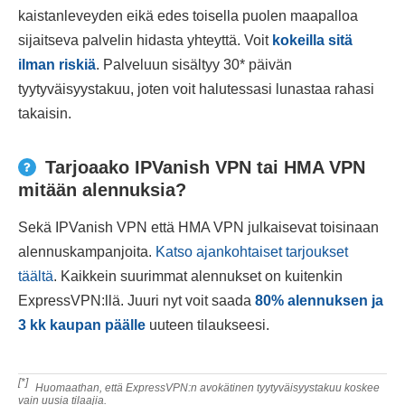
kaistanleveyden eikä edes toisella puolen maapalloa
sijaitseva palvelin hidasta yhteyttä. Voit
kokeilla sitä
ilman riskiä
. Palveluun sisältyy 30
*
päivän
tyytyväisyystakuu, joten voit halutessasi lunastaa rahasi
takaisin.
Tarjoaako IPVanish VPN tai HMA VPN
mitään alennuksia?
Sekä IPVanish VPN että HMA VPN julkaisevat toisinaan
alennuskampanjoita.
Katso ajankohtaiset tarjoukset
täältä
. Kaikkein suurimmat alennukset on kuitenkin
ExpressVPN:llä. Juuri nyt voit saada
80
%
alennuksen ja
3 kk kaupan päälle
uuteen tilaukseesi.
[*]
Huomaathan, että ExpressVPN:n avokätinen tyytyväisyystakuu koskee
vain uusia tilaajia.