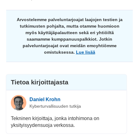
Arvostelemme palveluntarjoajat laajojen testien ja
tutkimusten pohjalta, mutta otamme huomioon
myös käyttäjäpalautteen sekä eri yhtiöiltä
saamamme kumppanuuspalkkiot. Jotkin
palveluntarjoajat ovat meidän emoyhtiömme
omistuksessa.
Lue lisää
Tietoa kirjoittajasta
Daniel Krohn
Kyberturvallisuuden tutkija
Tekninen kirjoittaja, jonka intohimona on
yksityisyydensuoja verkossa.