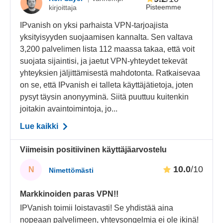
Pisteemme
kirjoittaja
IPvanish on yksi parhaista VPN-tarjoajista
yksityisyyden suojaamisen kannalta. Sen valtava
3,200 palvelimen lista 112 maassa takaa, että voit
suojata sijaintisi, ja jaetut VPN-yhteydet tekevät
yhteyksien jäljittämisestä mahdotonta. Ratkaisevaa
on se, että IPvanish ei talleta käyttäjätietoja, joten
pysyt täysin anonyyminä. Siitä puuttuu kuitenkin
joitakin avaintoimintoja, jo...
Lue kaikki
Viimeisin positiivinen käyttäjäarvostelu
10.0
/10
N
Nimettömästi
Markkinoiden paras VPN!!
IPVanish toimii loistavasti! Se yhdistää aina
nopeaan palvelimeen, yhteysongelmia ei ole ikinä!