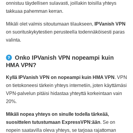
onnistuu täydellisen sulavasti, joillakin toisilla yhteys
takkuaa pahemman kerran.
Mikäli olet valmis sitoutumaan tilaukseen,
IPVanish VPN
on suorituskykytestien perusteella todennäköisesti paras
valinta.
Onko IPVanish VPN nopeampi kuin
HMA VPN?
Kyllä IPVanish VPN on nopeampi kuin HMA VPN
. VPN
on tietokoneesi tärkein yhteys internetiin, joten käyttämäsi
VPN-palvelun pitäisi hidastaa yhteyttä korkeintaan vain
20%.
Mikäli nopea yhteys on sinulle todella tärkeää,
suosittelen tutustumaan ExpressVPN:ään
. Se on
nopein saatavilla oleva yhteys, se tarjoaa rajattoman