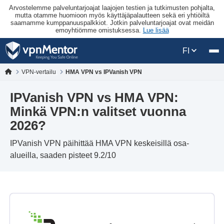
Arvostelemme palveluntarjoajat laajojen testien ja tutkimusten pohjalta,
mutta otamme huomioon myös käyttäjäpalautteen sekä eri yhtiöiltä
saamamme kumppanuuspalkkiot. Jotkin palveluntarjoajat ovat meidän
emoyhtiömme omistuksessa.
Lue lisää
FI
VPN-vertailu
HMA VPN vs IPVanish VPN
IPVanish VPN vs HMA VPN:
Minkä VPN:n valitset vuonna
2026?
IPVanish VPN päihittää HMA VPN keskeisillä osa-
alueilla, saaden pisteet 9.2/10