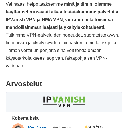
Valintaasi helpottaaksemme
minä ja tiimini olemme
käyttäneet runsaasti aikaa testataksemme palveluita
IPVanish VPN ja HMA VPN, verraten niitä toisiinsa
mahdollisimman laajasti ja yksityiskohtaisesti
.
Tutkimme VPN-palveluiden nopeudet, suoratoistokyvyn,
tietoturvan ja yksityisyyden, hinnaston ja muita tekijöitä.
Tämän vertailun pohjalta sinä voit tehdä omaan
käyttötarkoitukseesi sopivan, faktapohjaisen VPN-
valinnan.
Arvostelut
Kokemuksia
9.2
/10
Ren Sayer
Vanhempi