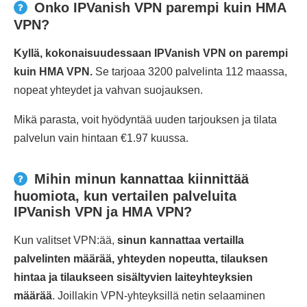
Onko IPVanish VPN parempi kuin HMA
VPN?
Kyllä, kokonaisuudessaan IPVanish VPN on parempi
kuin HMA VPN.
Se tarjoaa 3200 palvelinta 112 maassa,
nopeat yhteydet ja vahvan suojauksen.
Mikä parasta, voit hyödyntää uuden tarjouksen ja tilata
palvelun vain hintaan €1.97 kuussa.
Mihin minun kannattaa kiinnittää
huomiota, kun vertailen palveluita
IPVanish VPN ja HMA VPN?
Kun valitset VPN:ää,
sinun kannattaa vertailla
palvelinten määrää, yhteyden nopeutta, tilauksen
hintaa ja tilaukseen sisältyvien laiteyhteyksien
määrää
. Joillakin VPN-yhteyksillä netin selaaminen