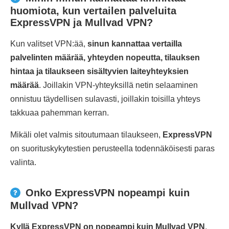
huomiota, kun vertailen palveluita
ExpressVPN ja Mullvad VPN?
Kun valitset VPN:ää,
sinun kannattaa vertailla
palvelinten määrää, yhteyden nopeutta, tilauksen
hintaa ja tilaukseen sisältyvien laiteyhteyksien
määrää
. Joillakin VPN-yhteyksillä netin selaaminen
onnistuu täydellisen sulavasti, joillakin toisilla yhteys
takkuaa pahemman kerran.
Mikäli olet valmis sitoutumaan tilaukseen,
ExpressVPN
on suorituskykytestien perusteella todennäköisesti paras
valinta.
Onko ExpressVPN nopeampi kuin
Mullvad VPN?
Kyllä ExpressVPN on nopeampi kuin Mullvad VPN
.