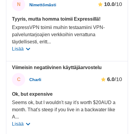
10.0
/10
N
Nimettömästi
Tyyris, mutta homma toimii Expressillä!
ExpressVPN toimii muihin testaamiini VPN-
palveluntarjoajien verkkoihin verrattuna
täydellisesti, eritt
...
Lisää
Viimeisin negatiivinen käyttäjäarvostelu
6.0
/10
C
Charli
Ok, but expensive
Seems ok, but I wouldn't say it's worth $20AUD a
month. That's steep if you live in a backwater like
A
...
Lisää