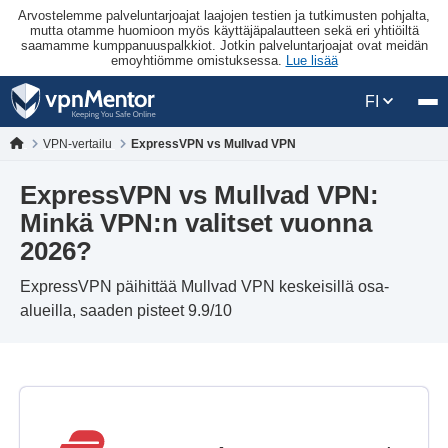
Arvostelemme palveluntarjoajat laajojen testien ja tutkimusten pohjalta,
mutta otamme huomioon myös käyttäjäpalautteen sekä eri yhtiöiltä
saamamme kumppanuuspalkkiot. Jotkin palveluntarjoajat ovat meidän
emoyhtiömme omistuksessa.
Lue lisää
FI
VPN-vertailu
ExpressVPN vs Mullvad VPN
ExpressVPN vs Mullvad VPN:
Minkä VPN:n valitset vuonna
2026?
ExpressVPN päihittää Mullvad VPN keskeisillä osa-
alueilla, saaden pisteet 9.9/10