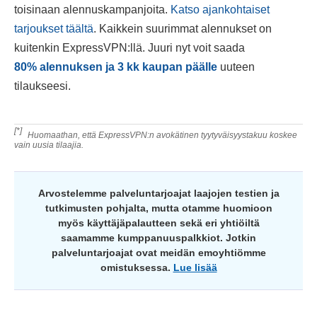
toisinaan alennuskampanjoita.
Katso ajankohtaiset
tarjoukset täältä
. Kaikkein suurimmat alennukset on
kuitenkin ExpressVPN:llä. Juuri nyt voit saada
80
%
alennuksen ja 3 kk kaupan päälle
uuteen
tilaukseesi.
[*]
Huomaathan, että ExpressVPN:n avokätinen tyytyväisyystakuu koskee
vain uusia tilaajia.
Arvostelemme palveluntarjoajat laajojen testien ja
tutkimusten pohjalta, mutta otamme huomioon
myös käyttäjäpalautteen sekä eri yhtiöiltä
saamamme kumppanuuspalkkiot. Jotkin
palveluntarjoajat ovat meidän emoyhtiömme
omistuksessa.
Lue lisää