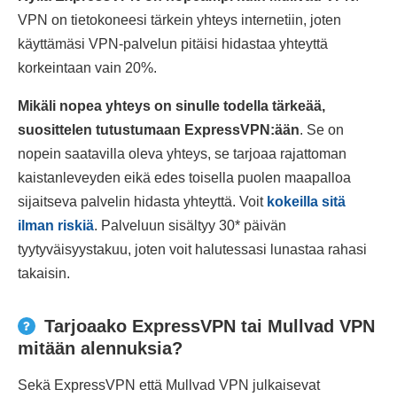
VPN on tietokoneesi tärkein yhteys internetiin, joten
käyttämäsi VPN-palvelun pitäisi hidastaa yhteyttä
korkeintaan vain 20%.
Mikäli nopea yhteys on sinulle todella tärkeää,
suosittelen tutustumaan ExpressVPN:ään
. Se on
nopein saatavilla oleva yhteys, se tarjoaa rajattoman
kaistanleveyden eikä edes toisella puolen maapalloa
sijaitseva palvelin hidasta yhteyttä. Voit
kokeilla sitä
ilman riskiä
. Palveluun sisältyy 30
*
päivän
tyytyväisyystakuu, joten voit halutessasi lunastaa rahasi
takaisin.
Tarjoaako ExpressVPN tai Mullvad VPN
mitään alennuksia?
Sekä ExpressVPN että Mullvad VPN julkaisevat