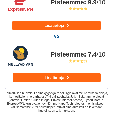
Pisteemme
:
9.9
/10
Lisätietoja
Pisteemme
:
7.4
/10
Lisätietoja
Toimituksen huomio: Läpinäkyvyys ja rehellisyys ovat meille tärkeitä arvoja,
kun esittelemme parhaita VPN-vaihtoehtoja. Jotkin listallamme olevat
johtavat tuotteet, kuten Intego, Private Internet Access, CyberGhost ja
ExpressVPN, kuuluvat emoyhtiömme Kape Technologiesin omistukseen.
Valitsemamme VPN-palvelut perustuvat aina arvostelijan tekemään
huolelliseen tutkimukseen.