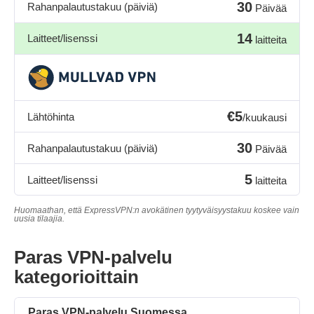
30
Rahanpalautustakuu (päiviä)
Päivää
14
Laitteet/lisenssi
laitteita
€5
Lähtöhinta
/kuukausi
30
Rahanpalautustakuu (päiviä)
Päivää
5
Laitteet/lisenssi
laitteita
Huomaathan, että ExpressVPN:n avokätinen tyytyväisyystakuu koskee vain
uusia tilaajia.
Paras VPN-palvelu
kategorioittain
Paras VPN-palvelu Suomessa