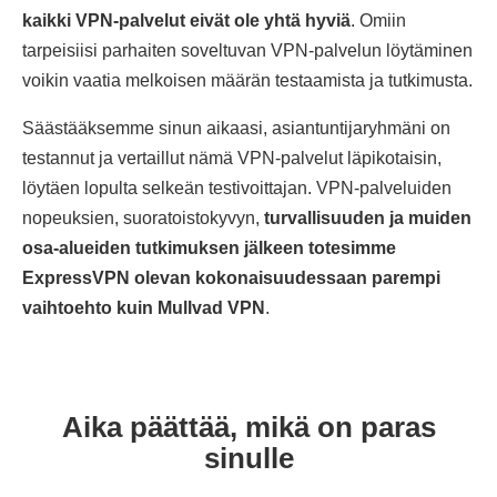
kaikki VPN-palvelut eivät ole yhtä hyviä
. Omiin
tarpeisiisi parhaiten soveltuvan VPN-palvelun löytäminen
voikin vaatia melkoisen määrän testaamista ja tutkimusta.
Säästääksemme sinun aikaasi, asiantuntijaryhmäni on
testannut ja vertaillut nämä VPN-palvelut läpikotaisin,
löytäen lopulta selkeän testivoittajan. VPN-palveluiden
nopeuksien, suoratoistokyvyn,
turvallisuuden ja muiden
osa-alueiden tutkimuksen jälkeen totesimme
ExpressVPN olevan kokonaisuudessaan parempi
vaihtoehto kuin Mullvad VPN
.
Aika päättää, mikä on paras
sinulle