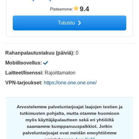
9.4
Pisteemme
:
Tutustu
Rahanpalautustakuu (päiviä):
0
Mobiilisovellus:
Laitteet/lisenssi:
Rajoittamaton
VPN-tarjoukset:
https://one.one.one.one/
Arvostelemme palveluntarjoajat laajojen testien ja
tutkimusten pohjalta, mutta otamme huomioon
myös käyttäjäpalautteen sekä eri yhtiöiltä
saamamme kumppanuuspalkkiot. Jotkin
palveluntarjoajat ovat meidän emoyhtiömme