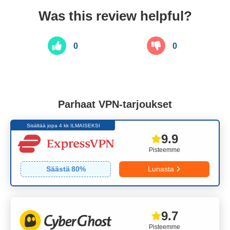
Was this review helpful?
0
0
Parhaat VPN-tarjoukset
Sisältää jopa 4 kk ILMAISEKSI
9.9
Pisteemme
Säästä
80
%
Lunasta
9.7
Pisteemme