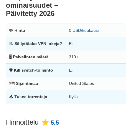
ominaisuudet –
Päivitetty 2026
💸
Hinta
0 USD/kuukausi
📝
Säilyttääkö VPN lokeja?
Ei
🖥
Palvelinten määrä
310+
🛡
Kill switch-toiminto
Ei
🗺
Sijaintimaa
United States
📥
Tukee torrenteja
Kyllä
Hinnoittelu
5.5