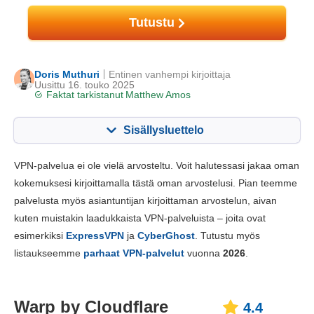
Tutustu
Doris Muthuri
Entinen vanhempi kirjoittaja
Uusittu 16. touko 2025
Faktat tarkistanut
Matthew Amos
Sisällysluettelo
Sisällys:
Pisteemme:
VPN-palvelua ei ole vielä arvosteltu. Voit halutessasi jakaa oman
Perustoiminnot
4.4
kokemuksesi kirjoittamalla tästä oman arvostelusi. Pian teemme
palvelusta myös asiantuntijan kirjoittaman arvostelun, aivan
Sovellukset ja asentaminen
6.2
kuten muistakin laadukkaista VPN-palveluista – joita ovat
Hinnoittelu
5.5
esimerkiksi
ExpressVPN
ja
CyberGhost
. Tutustu myös
Luotettavuus ja tukipalvelut
2.0
listaukseemme
parhaat VPN-palvelut
vuonna
2026
.
Warp by Cloudflare
4.4