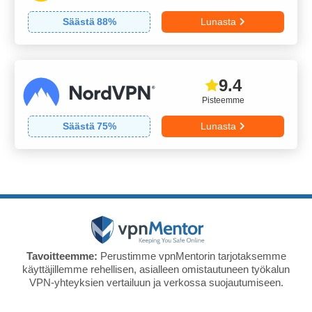
Säästä
88
%
Lunasta
9.4
Pisteemme
Säästä
75
%
Lunasta
Tavoitteemme:
Perustimme vpnMentorin tarjotaksemme
käyttäjillemme rehellisen, asialleen omistautuneen työkalun
VPN-yhteyksien vertailuun ja verkossa suojautumiseen.