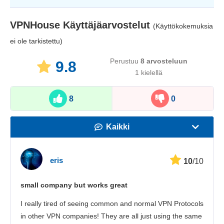
VPNHouse
Käyttäjäarvostelut
(Käyttökokemuksia
ei ole tarkistettu)
Perustuu
8
arvosteluun
9.8
1 kielellä
8
0
Kaikki
Nopeus
eris
10
/10
Suoratoisto
small company but works great
Turvallisuus
I really tired of seeing common and normal VPN Protocols
Asiakaspalvelu
in other VPN companies! They are all just using the same