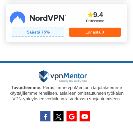
9.4
Pisteemme
Säästä
75
%
Lunasta
Tavoitteemme:
Perustimme vpnMentorin tarjotaksemme
käyttäjillemme rehellisen, asialleen omistautuneen työkalun
VPN-yhteyksien vertailuun ja verkossa suojautumiseen.