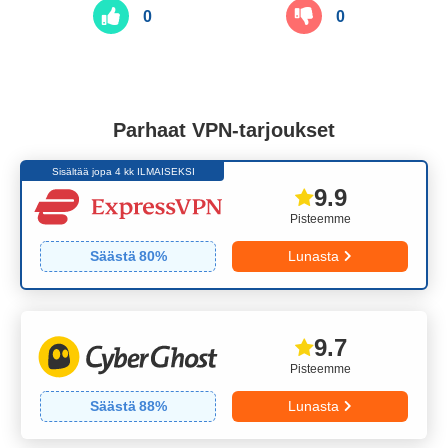
0
0
Parhaat VPN-tarjoukset
Sisältää jopa 4 kk ILMAISEKSI
9.9
Pisteemme
Säästä
80
%
Lunasta
9.7
Pisteemme
Säästä
88
%
Lunasta