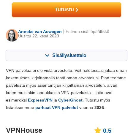
Tutustu
Anneke van Aswegen
Entinen sisältöpäällikkö
Uusittu 22. kesä 2023
Sisällysluettelo
Sisällys:
Pisteemme:
VPN-palvelua ei ole vielä arvosteltu. Voit halutessasi jakaa oman
Perustoiminnot
0.5
kokemuksesi kirjoittamalla tästä oman arvostelusi. Pian teemme
palvelusta myös asiantuntijan kirjoittaman arvostelun, aivan
Sovellukset ja asentaminen
3.0
kuten muistakin laadukkaista VPN-palveluista – joita ovat
Hinnoittelu
4.5
esimerkiksi
ExpressVPN
ja
CyberGhost
. Tutustu myös
Luotettavuus ja tukipalvelut
2.0
listaukseemme
parhaat VPN-palvelut
vuonna
2026
.
VPNHouse
0.5