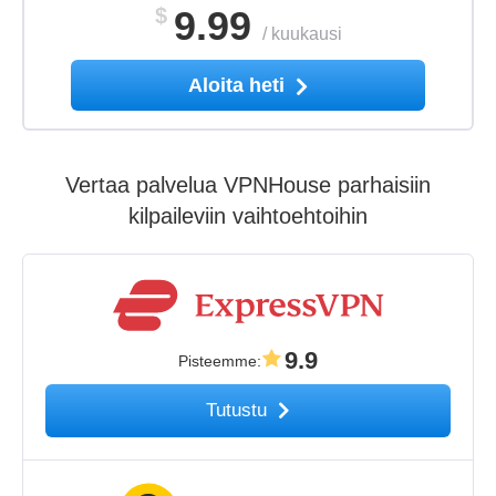
$
9.99
/
kuukausi
Aloita heti
Vertaa palvelua VPNHouse parhaisiin
kilpaileviin vaihtoehtoihin
9.9
Pisteemme
:
Tutustu