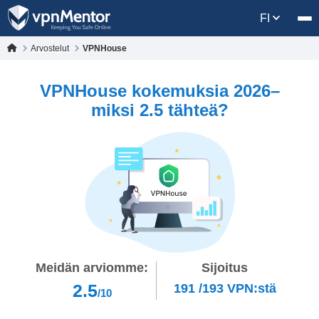
FI
Arvostelut
VPNHouse
VPNHouse kokemuksia 2026–
miksi 2.5 tähteä?
Meidän arviomme:
Sijoitus
2.5
191
/
193
VPN:stä
/10