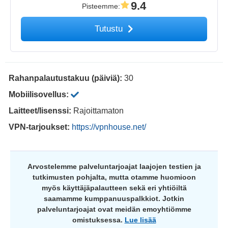
9.4
Pisteemme
:
Tutustu
Rahanpalautustakuu (päiviä):
30
Mobiilisovellus:
Laitteet/lisenssi:
Rajoittamaton
VPN-tarjoukset:
https://vpnhouse.net/
Arvostelemme palveluntarjoajat laajojen testien ja
tutkimusten pohjalta, mutta otamme huomioon
myös käyttäjäpalautteen sekä eri yhtiöiltä
saamamme kumppanuuspalkkiot. Jotkin
palveluntarjoajat ovat meidän emoyhtiömme
omistuksessa.
Lue lisää