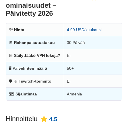
ominaisuudet –
Päivitetty 2026
💸
Hinta
4.99 USD/kuukausi
📆
Rahanpalautustakuu
30 Päivää
📝
Säilyttääkö VPN lokeja?
Ei
🖥
Palvelinten määrä
50+
🛡
Kill switch-toiminto
Ei
🗺
Sijaintimaa
Armenia
Hinnoittelu
4.5