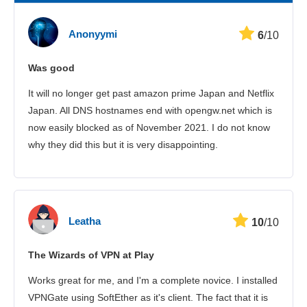
Nopeus
Anonyymi
6
/10
Suoratoisto
Was good
Turvallisuus
It will no longer get past amazon prime Japan and Netflix
Asiakaspalvelu
Japan. All DNS hostnames end with opengw.net which is
now easily blocked as of November 2021. I do not know
why they did this but it is very disappointing.
Leatha
10
/10
The Wizards of VPN at Play
Works great for me, and I'm a complete novice. I installed
VPNGate using SoftEther as it's client. The fact that it is