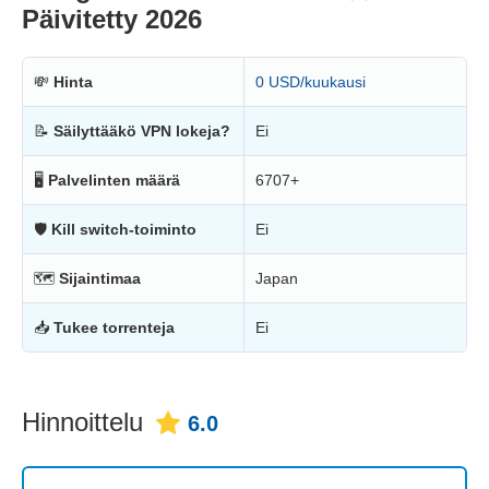
Päivitetty 2026
💸
Hinta
0 USD/kuukausi
📝
Säilyttääkö VPN lokeja?
Ei
🖥
Palvelinten määrä
6707+
🛡
Kill switch-toiminto
Ei
🗺
Sijaintimaa
Japan
📥
Tukee torrenteja
Ei
Hinnoittelu
6.0