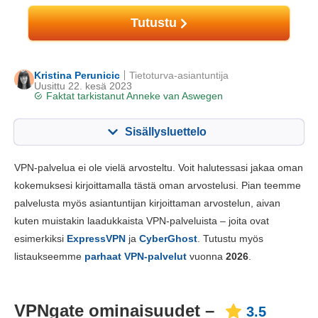
Tutustu
Kristina Perunicic
Tietoturva-asiantuntija
Uusittu 22. kesä 2023
Faktat tarkistanut
Anneke van Aswegen
Sisällysluettelo
Sisällys:
Pisteemme:
VPN-palvelua ei ole vielä arvosteltu. Voit halutessasi jakaa oman
Perustoiminnot
3.5
kokemuksesi kirjoittamalla tästä oman arvostelusi. Pian teemme
palvelusta myös asiantuntijan kirjoittaman arvostelun, aivan
Sovellukset ja asentaminen
3.0
kuten muistakin laadukkaista VPN-palveluista – joita ovat
Hinnoittelu
6.0
esimerkiksi
ExpressVPN
ja
CyberGhost
. Tutustu myös
Luotettavuus ja tukipalvelut
2.0
listaukseemme
parhaat VPN-palvelut
vuonna
2026
.
VPNgate ominaisuudet –
3.5