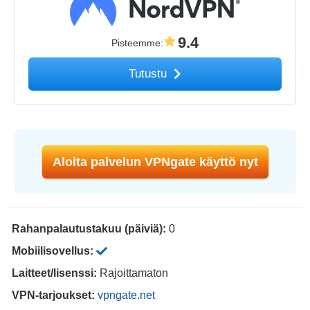
9.4
Pisteemme
:
Tutustu
Aloita palvelun VPNgate käyttö nyt
Rahanpalautustakuu (päiviä):
0
Mobiilisovellus:
Laitteet/lisenssi:
Rajoittamaton
VPN-tarjoukset:
vpngate.net