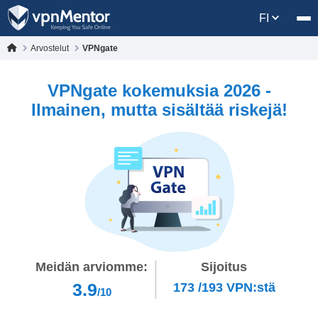
FI
Arvostelut
VPNgate
VPNgate kokemuksia 2026 -
Ilmainen, mutta sisältää riskejä!
Meidän arviomme:
Sijoitus
3.9
173
/
193
VPN:stä
/10