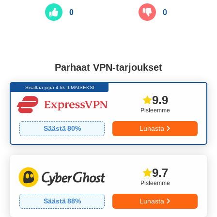
0
0
Parhaat VPN-tarjoukset
Sisältää jopa 4 kk ILMAISEKSI
9.9
Pisteemme
Säästä
80
%
Lunasta
9.7
Pisteemme
Säästä
88
%
Lunasta