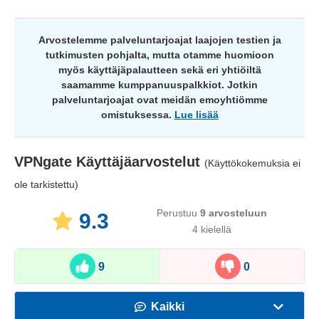
Arvostelemme palveluntarjoajat laajojen testien ja
tutkimusten pohjalta, mutta otamme huomioon
myös käyttäjäpalautteen sekä eri yhtiöiltä
saamamme kumppanuuspalkkiot. Jotkin
palveluntarjoajat ovat meidän emoyhtiömme
omistuksessa.
Lue lisää
VPNgate
Käyttäjäarvostelut
(Käyttökokemuksia ei
ole tarkistettu)
Perustuu
9
arvosteluun
9.3
4 kielellä
9
0
Kaikki