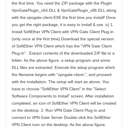
the first time. You need the ZIP package with the PlugIn
VpnGatePlugin_x64.DLL & VpnGatePlugin_x86.DLL along
with the vpngate-client.EXE the first time you install! Once
you get the right package, it is easy to install & use :o) 1.
Install SoftEther VPN Client with VPN Gate Client Plug-in
(only once at the first time) Download the special version
of SoftEther VPN Client which has the "VPN Gate Client
Plug-in" . Extract contents of the downloaded ZIP file to a
folder. As the above figure, a setup program and some
DLL files are extracted. Execute the setup program which
the filename begins with "vpngate-client-", and proceed
with the installation. The setup will start as above. You
have to choose "SoftEther VPN Client" in the "Select
Software Components to Install" screen. After installation
completed, an icon of SoftEther VPN Client will be created
on the desktop. 2. Run VPN Gate Client Plug-in and
connect to VPN Gate Server Double-click the SoftEther
VPN Client icon on the desktop. As the above figure,