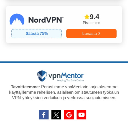
9.4
Pisteemme
Säästä
75
%
Lunasta
Tavoitteemme:
Perustimme vpnMentorin tarjotaksemme
käyttäjillemme rehellisen, asialleen omistautuneen työkalun
VPN-yhteyksien vertailuun ja verkossa suojautumiseen.