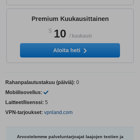
Premium Kuukausittainen
$
10
/
kuukausi
Aloita heti
Rahanpalautustakuu (päiviä):
0
Mobiilisovellus:
Laitteet/lisenssi:
5
VPN-tarjoukset:
vpnland.com
Arvostelemme palveluntarjoajat laajojen testien ja