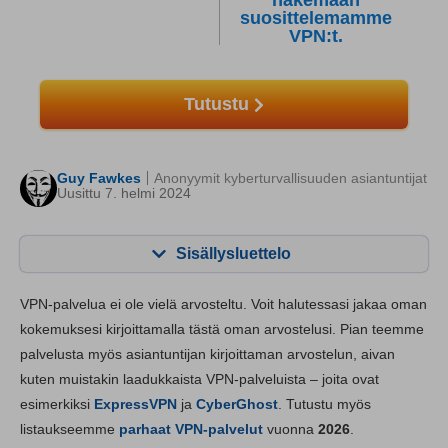
näkemään
suosittelemamme
VPN:t.
Tutustu
Guy Fawkes
Anonyymit kyberturvallisuuden asiantuntijat
Uusittu 7. helmi 2024
Sisällysluettelo
Sisällys:
Pisteemme:
VPN-palvelua ei ole vielä arvosteltu. Voit halutessasi jakaa oman
Perustoiminnot
6.8
kokemuksesi kirjoittamalla tästä oman arvostelusi. Pian teemme
palvelusta myös asiantuntijan kirjoittaman arvostelun, aivan
Sovellukset ja asentaminen
7.4
kuten muistakin laadukkaista VPN-palveluista – joita ovat
Hinnoittelu
6.8
esimerkiksi
ExpressVPN
ja
CyberGhost
. Tutustu myös
Luotettavuus ja tukipalvelut
7.4
listaukseemme
parhaat VPN-palvelut
vuonna
2026
.