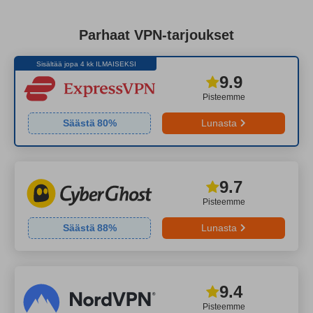
Parhaat VPN-tarjoukset
Sisältää jopa 4 kk ILMAISEKSI
9.9
Pisteemme
Säästä
80
%
Lunasta
9.7
Pisteemme
Säästä
88
%
Lunasta
9.4
Pisteemme