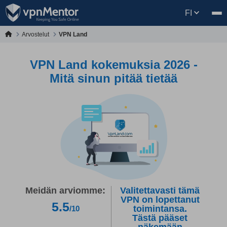
FI
Arvostelut
VPN Land
VPN Land kokemuksia 2026 -
Mitä sinun pitää tietää
Meidän arviomme:
Valitettavasti tämä
VPN on lopettanut
5.5
toimintansa.
/10
Tästä pääset