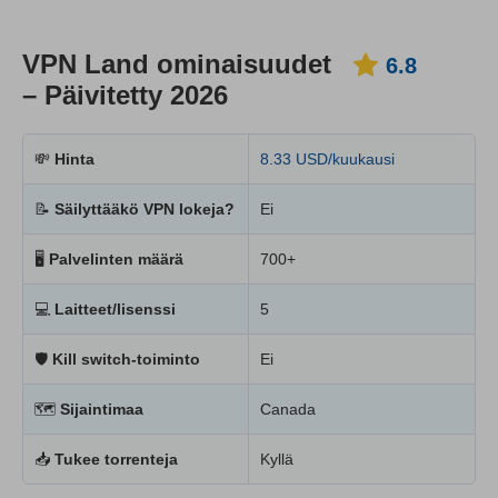
VPN Land ominaisuudet
6.8
– Päivitetty 2026
💸
Hinta
8.33 USD/kuukausi
📝
Säilyttääkö VPN lokeja?
Ei
🖥
Palvelinten määrä
700+
💻
Laitteet/lisenssi
5
🛡
Kill switch-toiminto
Ei
🗺
Sijaintimaa
Canada
📥
Tukee torrenteja
Kyllä