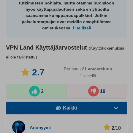
tutkimusten pohjalta, mutta otamme huomioon
myös käyttäjäpalautteen sekä eri yhtiöiltä
saamamme kumppanuuspalkkiot. Jotkin
palveluntarjoajat ovat meidän emoyhtiömme
omistuksessa.
Lue lisää
VPN Land
Käyttäjäarvostelut
(Käyttökokemuksia
ei ole tarkistettu)
Perustuu
21
arvosteluun
2.7
1 kielellä
2
19
Kaikki
Nopeus
Anonyymi
2
/10