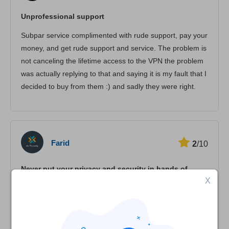
Suoratoisto
Unprofessional support
Turvallisuus
Subpar service complimented with rude support, pay your
Asiakaspalvelu
money, and get rude support and service. The problem is
not canceling the lifetime access to the VPN the problem
was actually replying to that and saying it is my fault that I
decided to buy from them :) and sadly they were right.
Farid
2
/10
Never put your privacy and security in hands of
X
thieves
This company shown they are shady and bunch of
thieves by selling lifetime plans and cancelling them after
a year, are you really want to put your safety at hands of