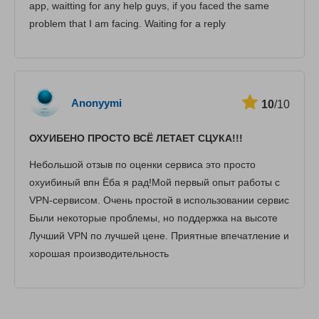
app, waitting for any help guys, if you faced the same
problem that I am facing. Waiting for a reply
Anonyymi
10
/10
ОХУИБЕНО ПРОСТО ВСЁ ЛЕТАЕТ СЦУКА!!!
Небольшой отзыв по оценки сервиса это просто
охуибиный впн Ёба я рад!Мой первый опыт работы с
VPN-сервисом. Очень простой в использовании сервис
Были некоторые проблемы, но поддержка на высоте
Лучший VPN по лучшей цене. Приятные впечатление и
хорошая производительность