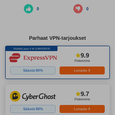
0
0
Parhaat VPN-tarjoukset
Sisältää jopa 4 kk ILMAISEKSI
9.9
Pisteemme
Säästä
80
%
Lunasta
9.7
Pisteemme
Säästä
88
%
Lunasta