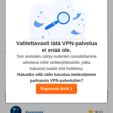
Arvostelemme palveluntarjoajat laajojen testien ja
tutkimusten pohjalta, mutta otamme huomioon
myös käyttäjäpalautteen sekä eri yhtiöiltä
saamamme kumppanuuspalkkiot. Jotkin
palveluntarjoajat ovat meidän emoyhtiömme
omistuksessa.
Lue lisää
Valitettavasti tätä VPN-palvelua
VPN in Touch
Käyttäjäarvostelut
ei enää ole.
(Käyttökokemuksia ei ole tarkistettu)
Sen arvostelu säilyy kuitenkin sivustollamme
arkistona niille verkkoyhteisöille, jotka
Perustuu
3
arvosteluun
6.7
2 kielellä
haluavat saada siitä lisätietoa.
Haluatko sillä välin tutustua mielestämme
parhaisiin VPN-palveluihin?
2
1
Napsauta tästä
Kaikki
Nopeus
Anonyymi
2
/10