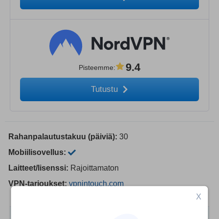
9.4
Pisteemme
:
Tutustu
Rahanpalautustakuu (päiviä):
30
Mobiilisovellus:
Laitteet/lisenssi:
Rajoittamaton
VPN-tarjoukset:
vpnintouch.com
X