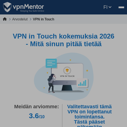
FI
Arvostelut
VPN in Touch
VPN in Touch kokemuksia 2026
- Mitä sinun pitää tietää
Meidän arviomme:
Valitettavasti tämä
VPN on lopettanut
3.6
toimintansa.
/10
Tästä pääset