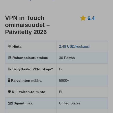
VPN in Touch
6.4
ominaisuudet –
Päivitetty 2026
💸
Hinta
2.49 USD/kuukausi
📆
Rahanpalautustakuu
30 Päivää
📝
Säilyttääkö VPN lokeja?
Ei
🖥
Palvelinten määrä
5900+
🛡
Kill switch-toiminto
Ei
🗺
Sijaintimaa
United States