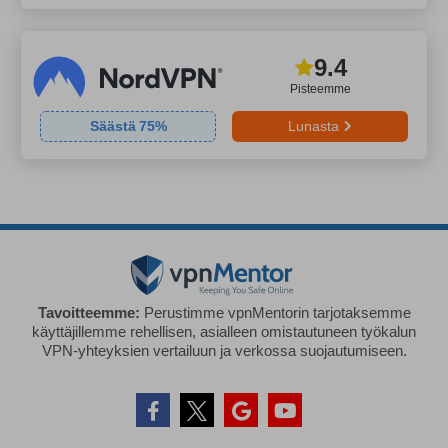
9.4
Pisteemme
Säästä
75
%
Lunasta
Tavoitteemme:
Perustimme vpnMentorin tarjotaksemme
käyttäjillemme rehellisen, asialleen omistautuneen työkalun
VPN-yhteyksien vertailuun ja verkossa suojautumiseen.