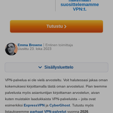
näkemään
suosittelemamme
VPN:t.
Tutustu
Emma Browne
Entinen toimittaja
Uusittu 23. loka 2023
Sisällysluettelo
Sisällys:
Pisteemme:
VPN-palvelua ei ole vielä arvosteltu. Voit halutessasi jakaa oman
Perustoiminnot
6.4
kokemuksesi kirjoittamalla tästä oman arvostelusi. Pian teemme
palvelusta myös asiantuntijan kirjoittaman arvostelun, aivan
Sovellukset ja asentaminen
6.5
kuten muistakin laadukkaista VPN-palveluista – joita ovat
Hinnoittelu
7.0
esimerkiksi
ExpressVPN
ja
CyberGhost
. Tutustu myös
Luotettavuus ja tukipalvelut
6.4
listaukseemme
parhaat VPN-palvelut
vuonna
2026
.