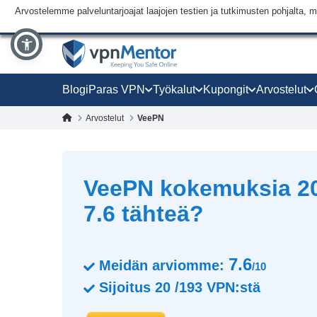
Arvostelemme palveluntarjoajat laajojen testien ja tutkimusten pohjalt
Blogi
Paras VPN
Työkalut
Kupongit
Arvostelut
Arvostelut
VeePN
VeePN kokemuksia 20
7.6 tähteä?
7.6
Meidän arviomme:
/10
Sijoitus
20
/
193
VPN:stä