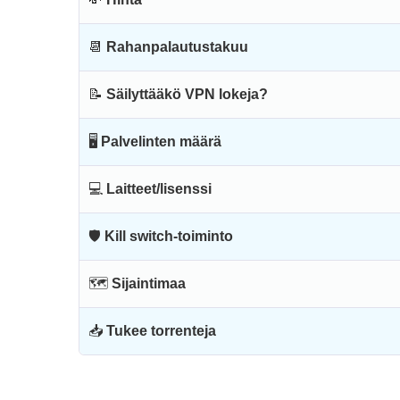
📆
Rahanpalautustakuu
📝
Säilyttääkö VPN lokeja?
🖥
Palvelinten määrä
💻
Laitteet/lisenssi
🛡
Kill switch-toiminto
🗺
Sijaintimaa
📥
Tukee torrenteja