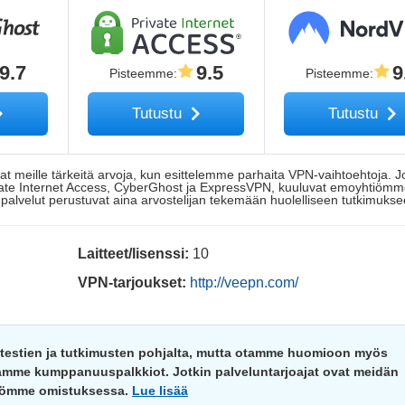
9.7
9.5
9
Pisteemme
:
Pisteemme
:
Tutustu
Tutustu
t meille tärkeitä arvoja, kun esittelemme parhaita VPN-vaihtoehtoja. J
Private Internet Access, CyberGhost ja ExpressVPN, kuuluvat emoyhtiöm
lvelut perustuvat aina arvostelijan tekemään huolelliseen tutkimukse
Laitteet/lisenssi:
10
VPN-tarjoukset:
http://veepn.com/
n testien ja tutkimusten pohjalta, mutta otamme huomioon myös
amamme kumppanuuspalkkiot. Jotkin palveluntarjoajat ovat meidän
ömme omistuksessa.
Lue lisää