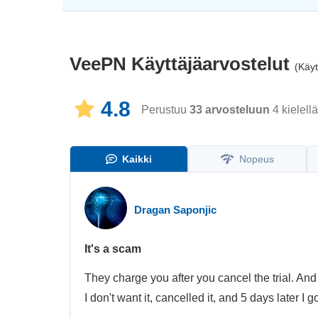
VeePN
Käyttäjäarvostelut
(Käyt
4.8
Perustuu
33
arvosteluun
4 kielellä
Kaikki
Nopeus
Dragan Saponjic
It's a scam
They charge you after you cancel the trial. And t
I don't want it, cancelled it, and 5 days later