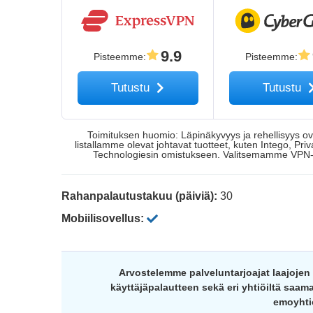
9.9
Pisteemme
:
Pisteemme
:
Tutustu
Tutustu
Toimituksen huomio: Läpinäkyvyys ja rehellisyys ova
listallamme olevat johtavat tuotteet, kuten Intego, 
Technologiesin omistukseen. Valitsemamme VPN-pa
Rahanpalautustakuu (päiviä):
30
Mobiilisovellus:
Arvostelemme palveluntarjoajat laajoje
käyttäjäpalautteen sekä eri yhtiöiltä sa
emoyhti