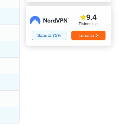
9.4
Pisteemme
Säästä
75
%
Lunasta