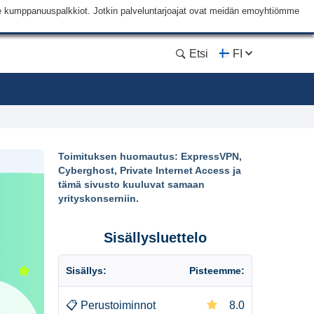
me kumppanuuspalkkiot. Jotkin palveluntarjoajat ovat meidän emoyhtiömme
Etsi
FI
Toimituksen huomautus: ExpressVPN,
Cyberghost, Private Internet Access ja
tämä sivusto kuuluvat samaan
yrityskonserniin.
Sisällysluettelo
Sisällys:
Pisteemme:
📋
Perustoiminnot
8.0