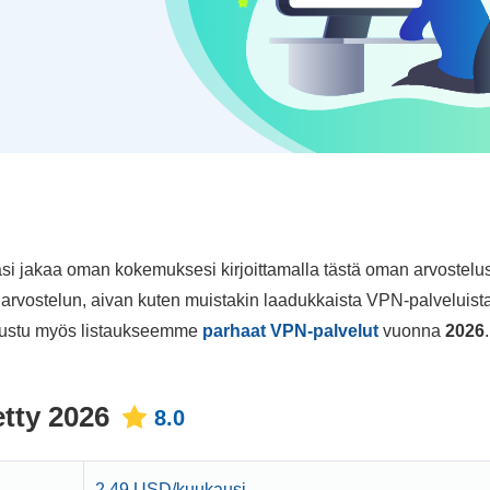
sasi jakaa oman kokemuksesi kirjoittamalla tästä oman arvostelus
arvostelun, aivan kuten muistakin laadukkaista VPN-palveluista 
tustu myös listaukseemme
parhaat VPN-palvelut
vuonna
2026
.
tty 2026
8.0
2.49 USD/kuukausi