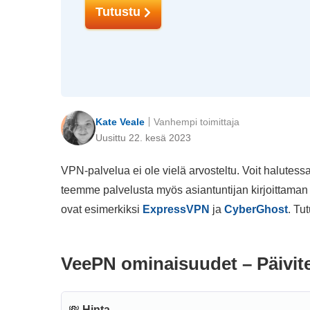
Tutustu
Kate Veale
Vanhempi toimittaja
Uusittu 22. kesä 2023
VPN-palvelua ei ole vielä arvosteltu. Voit halutes
teemme palvelusta myös asiantuntijan kirjoittaman 
ovat esimerkiksi
ExpressVPN
ja
CyberGhost
. Tu
VeePN ominaisuudet – Päivite
💸
Hinta