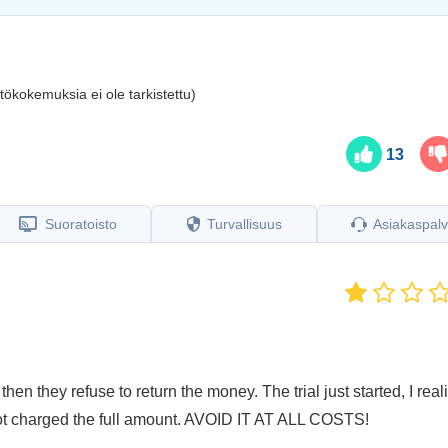
tökokemuksia ei ole tarkistettu)
13
Suoratoisto
Turvallisuus
Asiakaspalv
hen they refuse to return the money. The trial just started, I real
 I got charged the full amount. AVOID IT AT ALL COSTS!