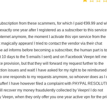
ubscription from these scammers, for which I paid €99.99 and w
exactly one year after I registered as a subscriber to this service
nternet anymore, the moment I activate this vpn service from the
t magically appears! I tried to contact the vendor via their chat
he ad informs before becoming a subscriber, the human part is to
ast 10 days to the 5 emails I sent) and on Facebook Veepn tell me
e provision, but that they will forward my request further to the
ion issues and wait! I have asked for my right to be reimbursed 
 no one responds to my requests anymore, so whoever does as I 
y suffer! I have however filed a complaint with PAYPAL RESOLU
ll recover my money fraudulently collected by Veepn! I do not
y Veepn, when they only offer you one year active vpn for the pr