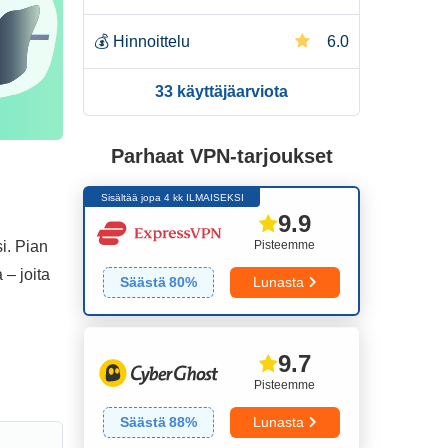
💰
Hinnoittelu
6.0
33 käyttäjäarviota
Parhaat VPN-tarjoukset
Sisältää jopa 4 kk ILMAISEKSI
9.9
Pisteemme
i. Pian
– joita
Säästä
80
%
Lunasta
9.7
Pisteemme
Säästä
88
%
Lunasta