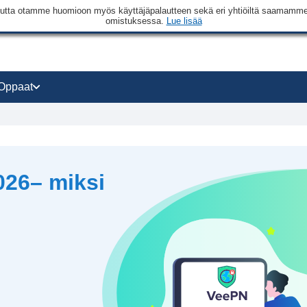
a, mutta otamme huomioon myös käyttäjäpalautteen sekä eri yhtiöiltä saamam
omistuksessa.
Lue lisää
Oppaat
26– miksi