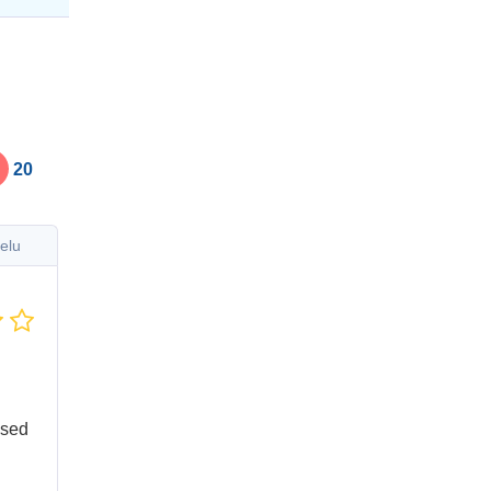
20
elu
ised