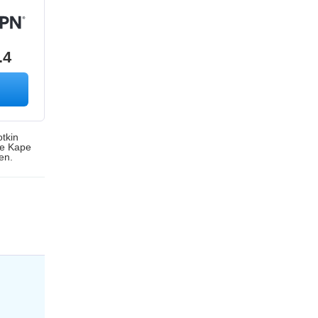
.4
otkin
me Kape
en.