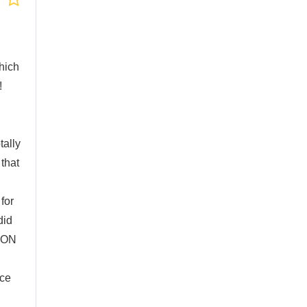
hich
!
tally
 that
for
did
TION
ice