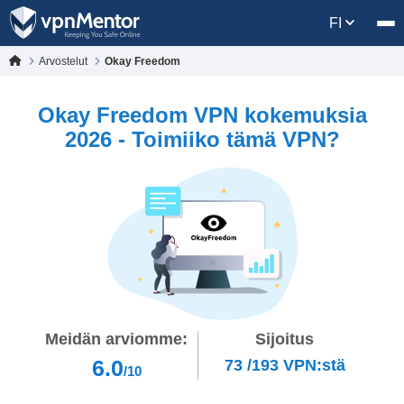
FI
Arvostelut
Okay Freedom
Okay Freedom VPN kokemuksia
2026 - Toimiiko tämä VPN?
Meidän arviomme:
Sijoitus
6.0
73
/
193
VPN:stä
/10