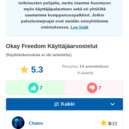
tutkimusten pohjalta, mutta otamme huomioon
myös käyttäjäpalautteen sekä eri yhtiöiltä
saamamme kumppanuuspalkkiot. Jotkin
palveluntarjoajat ovat meidän emoyhtiömme
omistuksessa.
Lue lisää
Okay Freedom
Käyttäjäarvostelut
(Käyttökokemuksia ei ole tarkistettu)
Perustuu
14
arvosteluun
5.3
8 kielellä
7
7
Kaikki
Nopeus
Chaios
8
/10
Suoratoisto