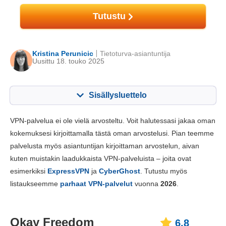
Tutustu
Kristina Perunicic
Tietoturva-asiantuntija
Uusittu 18. touko 2025
Sisällysluettelo
Sisällys:
Pisteemme:
VPN-palvelua ei ole vielä arvosteltu. Voit halutessasi jakaa oman
Perustoiminnot
6.8
kokemuksesi kirjoittamalla tästä oman arvostelusi. Pian teemme
palvelusta myös asiantuntijan kirjoittaman arvostelun, aivan
Sovellukset ja asentaminen
7.0
kuten muistakin laadukkaista VPN-palveluista – joita ovat
Hinnoittelu
6.2
esimerkiksi
ExpressVPN
ja
CyberGhost
. Tutustu myös
Luotettavuus ja tukipalvelut
7.2
listaukseemme
parhaat VPN-palvelut
vuonna
2026
.
Okay Freedom
6.8