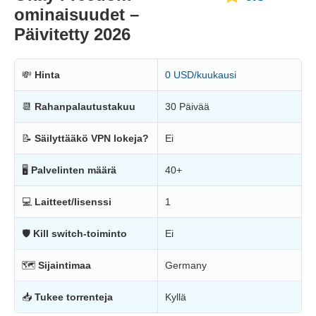
ominaisuudet –
Päivitetty 2026
💸
Hinta
0 USD/kuukausi
📆
Rahanpalautustakuu
30 Päivää
📝
Säilyttääkö VPN lokeja?
Ei
🖥
Palvelinten määrä
40+
💻
Laitteet/lisenssi
1
🛡
Kill switch-toiminto
Ei
🗺
Sijaintimaa
Germany
📥
Tukee torrenteja
Kyllä