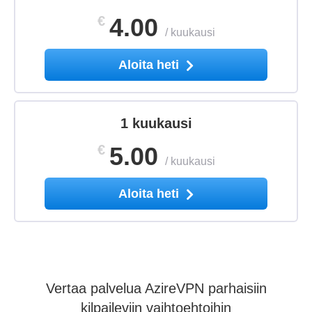
€
4.00
/
kuukausi
Aloita heti
1 kuukausi
€
5.00
/
kuukausi
Aloita heti
Vertaa palvelua AzireVPN parhaisiin
kilpaileviin vaihtoehtoihin