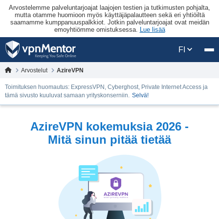
Arvostelemme palveluntarjoajat laajojen testien ja tutkimusten pohjalta,
mutta otamme huomioon myös käyttäjäpalautteen sekä eri yhtiöiltä
saamamme kumppanuuspalkkiot. Jotkin palveluntarjoajat ovat meidän
emoyhtiömme omistuksessa.
Lue lisää
FI
Arvostelut
AzireVPN
Toimituksen huomautus: ExpressVPN, Cyberghost, Private Internet Access ja
tämä sivusto kuuluvat samaan yrityskonserniin.
Selvä!
AzireVPN kokemuksia 2026 -
Mitä sinun pitää tietää