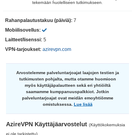
tekemään huolelliseen tutkimukseen.
Rahanpalautustakuu (päiviä):
7
Mobiilisovellus:
Laitteet/lisenssi:
5
VPN-tarjoukset:
azirevpn.com
Arvostelemme palveluntarjoajat laajojen testien ja
tutkimusten pohjalta, mutta otamme huomioon
myös käyttäjäpalautteen sekä eri yhtiöiltä
saamamme kumppanuuspalkkiot. Jotkin
palveluntarjoajat ovat meidän emoyhtiömme
omistuksessa.
Lue lisää
AzireVPN
Käyttäjäarvostelut
(Käyttökokemuksia
ei ole tarkistettu)