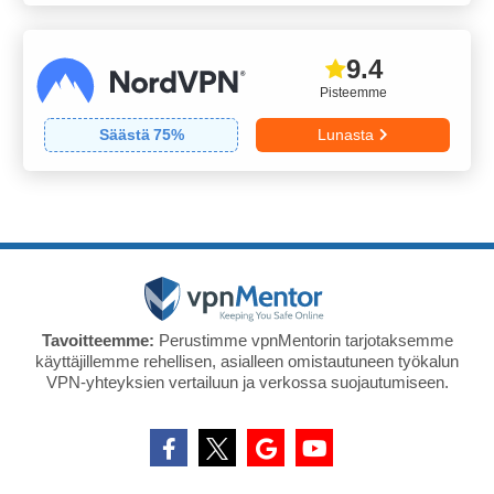
9.4
Pisteemme
Säästä
75
%
Lunasta
Tavoitteemme:
Perustimme vpnMentorin tarjotaksemme
käyttäjillemme rehellisen, asialleen omistautuneen työkalun
VPN-yhteyksien vertailuun ja verkossa suojautumiseen.