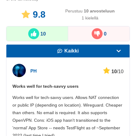
Perustuu
10
arvosteluun
9.8
1 kielellä
10
0
Kaikki
Nopeus
PH
10
/10
Suoratoisto
Works well for tech-savvy users
Turvallisuus
Works well for tech-savvy users. Allows NAT connection
Asiakaspalvelu
or public IP (depending on location). Wireguard. Cheaper
than others. No email is required. It also supports
OpenVPN. Cons: iOS app hasn't transitioned to the
'normal' App Store -- needs TestFlight as of ~September
2022 (last time I tried).