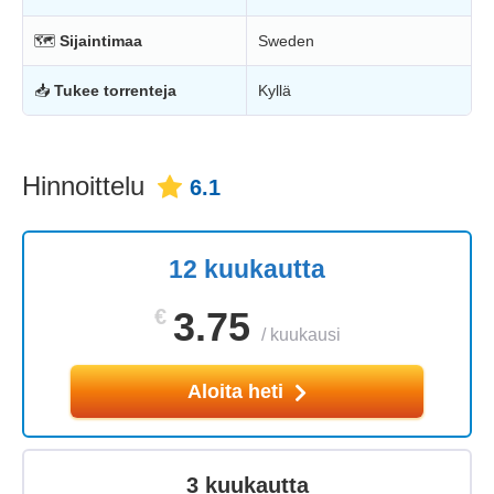
🗺
Sijaintimaa
Sweden
📥
Tukee torrenteja
Kyllä
Hinnoittelu
6.1
12 kuukautta
€
3.75
/
kuukausi
Aloita heti
3 kuukautta