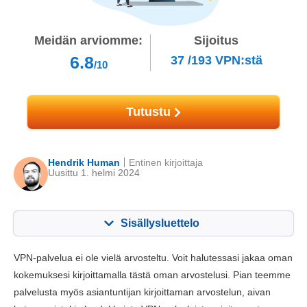
Meidän arviomme:
Sijoitus
6.8
37
/
193
VPN:stä
/10
Tutustu
Hendrik Human
Entinen kirjoittaja
Uusittu 1. helmi 2024
Sisällysluettelo
Sisällys:
Pisteemme:
VPN-palvelua ei ole vielä arvosteltu. Voit halutessasi jakaa oman
Perustoiminnot
8.3
kokemuksesi kirjoittamalla tästä oman arvostelusi. Pian teemme
palvelusta myös asiantuntijan kirjoittaman arvostelun, aivan
Sovellukset ja asentaminen
8.8