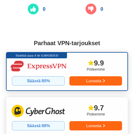
0
0
Parhaat VPN-tarjoukset
Sisältää jopa 4 kk ILMAISEKSI
9.9
Pisteemme
Säästä
80
%
Lunasta
9.7
Pisteemme
Säästä
88
%
Lunasta