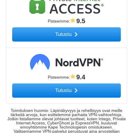
9.5
Pisteemme
:
Tutustu
9.4
Pisteemme
:
Tutustu
Toimituksen huomio: Läpinäkyvyys ja rehellisyys ovat meille
tärkeitä arvoja, kun esittelemme parhaita VPN-vaihtoehtoja.
Jotkin listallamme olevat johtavat tuotteet, kuten Intego, Private
Internet Access, CyberGhost ja ExpressVPN, kuuluvat
emoyhtiömme Kape Technologiesin omistukseen.
Valitsemamme VPN-palvelut perustuvat aina arvostelijan