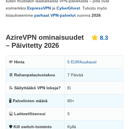
kuten muistakin laadukkaista VPN-palveluista – joita ovat
Hinnoittelu
6.1
esimerkiksi
ExpressVPN
ja
CyberGhost
. Tutustu myös
Luotettavuus ja tukipalvelut
8.5
listaukseemme
parhaat VPN-palvelut
vuonna
2026
.
AzireVPN ominaisuudet
8.3
– Päivitetty 2026
💸
Hinta
5 EUR/kuukausi
📆
Rahanpalautustakuu
7 Päivää
📝
Säilyttääkö VPN lokeja?
Ei
🖥
Palvelinten määrä
80+
💻
Laitteet/lisenssi
5
🛡
Kill switch-toiminto
Kyllä