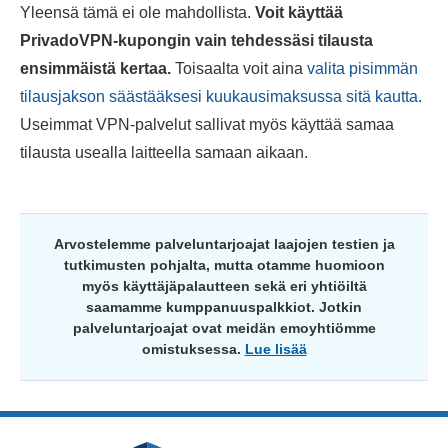
Yleensä tämä ei ole mahdollista.
Voit käyttää
PrivadoVPN-kupongin vain tehdessäsi tilausta
ensimmäistä kertaa.
Toisaalta voit aina
valita pisimmän
tilausjakson säästääksesi kuukausimaksussa sitä kautta
.
Useimmat VPN-palvelut sallivat myös käyttää samaa
tilausta usealla laitteella samaan aikaan.
Arvostelemme palveluntarjoajat laajojen testien ja
tutkimusten pohjalta, mutta otamme huomioon
myös käyttäjäpalautteen sekä eri yhtiöiltä
saamamme kumppanuuspalkkiot. Jotkin
palveluntarjoajat ovat meidän emoyhtiömme
omistuksessa.
Lue lisää