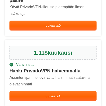
päälle
Käytä PrivadoVPN-tilausta pidempään ilman
lisäkuluja!
Lunasta
1.11
$
kuukausi
Vahvistettu
Hanki PrivadoVPN halvemmalla
Asiantuntijamme löysivät alhaisimmat saatavilla
olevat hinnat!
Lunasta