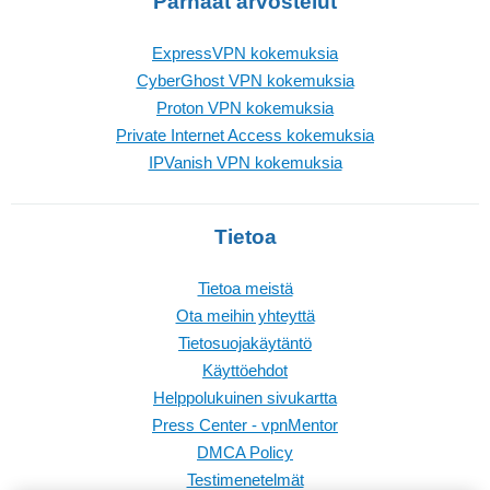
Parhaat arvostelut
ExpressVPN kokemuksia
CyberGhost VPN kokemuksia
Proton VPN kokemuksia
Private Internet Access kokemuksia
IPVanish VPN kokemuksia
Tietoa
Tietoa meistä
Ota meihin yhteyttä
Tietosuojakäytäntö
Käyttöehdot
Helppolukuinen sivukartta
Press Center - vpnMentor
DMCA Policy
Testimenetelmät