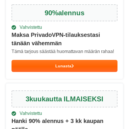
90
%
alennus
Vahvistettu
Maksa PrivadoVPN-tilauksestasi
tänään vähemmän
Tämä tarjous säästää huomattavan määrän rahaa!
Lunasta
3
kuukautta
ILMAISEKSI
Vahvistettu
Hanki
90
% alennus + 3 kk kaupan