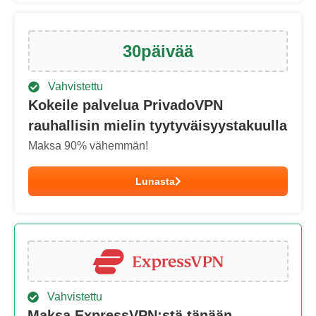
30
päivää
Vahvistettu
Kokeile palvelua PrivadoVPN
rauhallisin mielin tyytyväisyystakuulla
Maksa
90
% vähemmän!
Lunasta
Vahvistettu
Maksa ExpressVPN:stä tänään