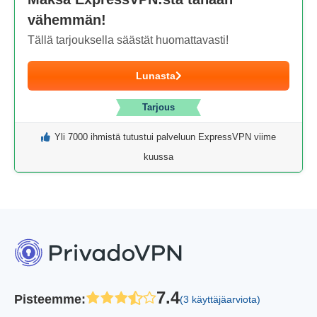
vähemmän!
Tällä tarjouksella säästät huomattavasti!
Lunasta
Tarjous
Yli 7000 ihmistä tutustui palveluun ExpressVPN viime
kuussa
7.4
Pisteemme
:
(3 käyttäjäarviota)