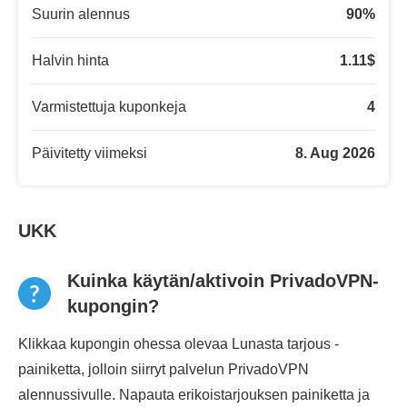
Suurin alennus
90
%
Halvin hinta
1.11
$
Varmistettuja kuponkeja
4
Päivitetty viimeksi
8. Aug 2026
UKK
Kuinka käytän/aktivoin PrivadoVPN-
kupongin?
Klikkaa kupongin ohessa olevaa Lunasta tarjous -
painiketta, jolloin siirryt palvelun PrivadoVPN
alennussivulle. Napauta erikoistarjouksen painiketta ja