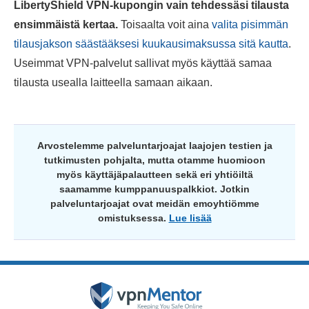
LibertyShield VPN-kupongin vain tehdessäsi tilausta
ensimmäistä kertaa.
Toisaalta voit aina
valita pisimmän
tilausjakson säästääksesi kuukausimaksussa sitä kautta
.
Useimmat VPN-palvelut sallivat myös käyttää samaa
tilausta usealla laitteella samaan aikaan.
Arvostelemme palveluntarjoajat laajojen testien ja
tutkimusten pohjalta, mutta otamme huomioon
myös käyttäjäpalautteen sekä eri yhtiöiltä
saamamme kumppanuuspalkkiot. Jotkin
palveluntarjoajat ovat meidän emoyhtiömme
omistuksessa.
Lue lisää