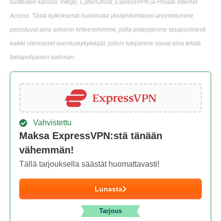
tuotteiden kanssa: Intego, CyberGhost, ExpressVPN ja Private Internet
Access. Tästä kytköksestä huolimatta yksityiskohtaiset arvostelumme
perustuvat aina ankariin kriteereihimme, joilla pisteytämme tasapuolisesti
kaikki olennaiset suorituskykytekijät, jolloin lukijamme voivat aina tehdä
faktapohjaisen valinnan.
Vahvistettu
Maksa ExpressVPN:stä tänään
vähemmän!
Tällä tarjouksella säästät huomattavasti!
Lunasta
Tarjous