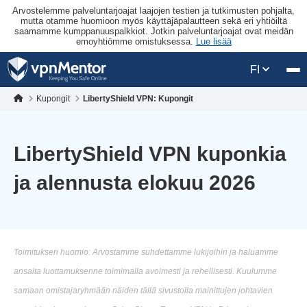
Arvostelemme palveluntarjoajat laajojen testien ja tutkimusten pohjalta,
mutta otamme huomioon myös käyttäjäpalautteen sekä eri yhtiöiltä
saamamme kumppanuuspalkkiot. Jotkin palveluntarjoajat ovat meidän
emoyhtiömme omistuksessa.
Lue lisää
FI
Kupongit
LibertyShield VPN: Kupongit
LibertyShield VPN kuponkia
ja alennusta elokuu 2026
Toimituksen huomio: Arvostamme suhdettamme lukijoihin ja haluamme
ansaita luottamuksenne toimimalla avoimesti ja rehellisesti. Kuulumme
samaan omistajaryhmään näiden tällä sivustolla mainittujen johtavien