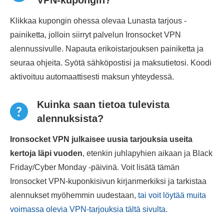
VPN-kupongin?
Klikkaa kupongin ohessa olevaa Lunasta tarjous -
painiketta, jolloin siirryt palvelun Ironsocket VPN
alennussivulle. Napauta erikoistarjouksen painiketta ja
seuraa ohjeita. Syötä sähköpostisi ja maksutietosi. Koodi
aktivoituu automaattisesti maksun yhteydessä.
Kuinka saan tietoa tulevista
alennuksista?
Ironsocket VPN julkaisee uusia tarjouksia useita
kertoja läpi vuoden
, etenkin juhlapyhien aikaan ja Black
Friday/Cyber Monday -päivinä. Voit lisätä tämän
Ironsocket VPN-kuponkisivun kirjanmerkiksi ja tarkistaa
alennukset myöhemmin uudestaan,
tai voit löytää muita
voimassa olevia VPN-tarjouksia tältä sivulta
.