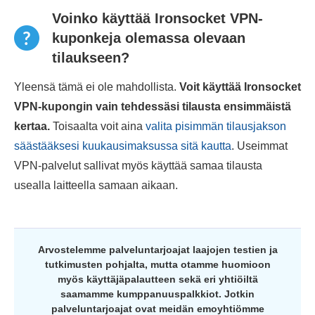
Voinko käyttää Ironsocket VPN-
kuponkeja olemassa olevaan
tilaukseen?
Yleensä tämä ei ole mahdollista.
Voit käyttää Ironsocket
VPN-kupongin vain tehdessäsi tilausta ensimmäistä
kertaa.
Toisaalta voit aina
valita pisimmän tilausjakson
säästääksesi kuukausimaksussa sitä kautta
. Useimmat
VPN-palvelut sallivat myös käyttää samaa tilausta
usealla laitteella samaan aikaan.
Arvostelemme palveluntarjoajat laajojen testien ja
tutkimusten pohjalta, mutta otamme huomioon
myös käyttäjäpalautteen sekä eri yhtiöiltä
saamamme kumppanuuspalkkiot. Jotkin
palveluntarjoajat ovat meidän emoyhtiömme