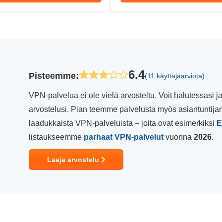
6.4
Pisteemme
:
(11 käyttäjäarviota)
VPN-palvelua ei ole vielä arvosteltu. Voit halutessasi
arvostelusi. Pian teemme palvelusta myös asiantuntijan
laadukkaista VPN-palveluista – joita ovat esimerkiksi
E
listaukseemme
parhaat VPN-palvelut
vuonna
2026
.
Laaja arvostelu