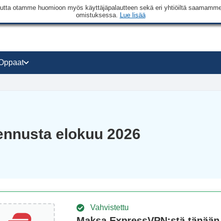
a, mutta otamme huomioon myös käyttäjäpalautteen sekä eri yhtiöiltä saamam
omistuksessa.
Lue lisää
Oppaat
ennusta elokuu 2026
Vahvistettu
Maksa ExpressVPN:stä tänään