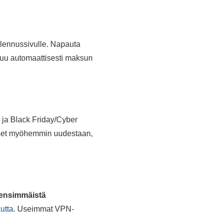
alennussivulle. Napauta
ituu automaattisesti maksun
n ja Black Friday/Cyber
ukset myöhemmin uudestaan,
 ensimmäistä
utta
. Useimmat VPN-