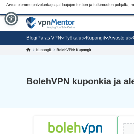
Arvostelemme palveluntarjoajat laajojen testien ja tutkimusten pohjalt
Blogi
Paras VPN
Työkalut
Kupongit
Arvostelut
Kupongit
BolehVPN: Kupongit
BolehVPN kuponkia ja al