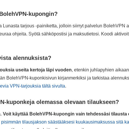
n BolehVPN-kupongin?
Lunasta tarjous -painiketta, jolloin siirryt palvelun BolehVPN 
seuraa ohjeita. Syötä sähköpostisi ja maksutietosi. Koodi aktivo
vista alennuksista?
ouksia useita kertoja läpi vuoden
, etenkin juhlapyhien aikaa
ämän BolehVPN-kuponkisivun kirjanmerkiksi ja tarkistaa alenn
levia VPN-tarjouksia tältä sivulta
.
PN-kuponkeja olemassa olevaan tilaukseen?
a.
Voit käyttää BolehVPN-kupongin vain tehdessäsi tilausta
a pisimmän tilausjakson säästääksesi kuukausimaksussa sitä ka