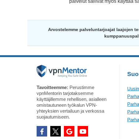
palvelut sallivat myös käyttää s
Arvostelemme palveluntarjoajat laajojen t
kumppanuuspalkk
Suo
Tavoitteemme:
Perustimme
Uusim
vpnMentorin tarjotaksemme
Parha
käyttäjillemme rehellisen, asialleen
Parha
omistautuneen työkalun VPN-
yhteyksien vertailuun ja verkossa
Parha
suojautumiseen.
Parha