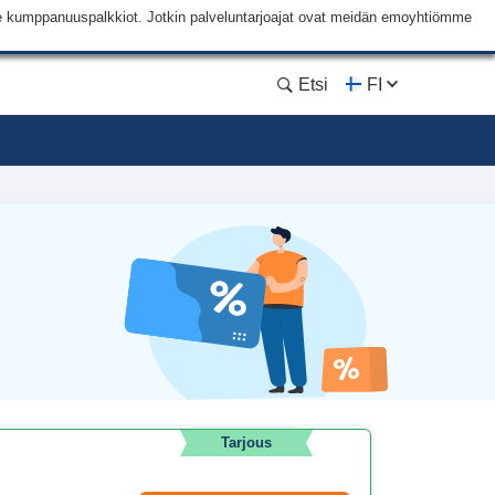
me kumppanuuspalkkiot. Jotkin palveluntarjoajat ovat meidän emoyhtiömme
Etsi
FI
Tarjous