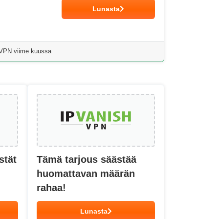
Lunasta
ssVPN viime kuussa
stät
Tämä tarjous säästää
huomattavan määrän
rahaa!
Lunasta