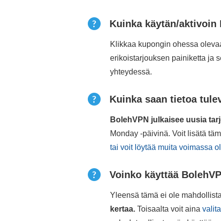
Kuinka käytän/aktivoi
Klikkaa kupongin ohessa olevaa 
erikoistarjouksen painiketta ja 
yhteydessä.
Kuinka saan tietoa tule
BolehVPN julkaisee uusia tarj
Monday -päivinä. Voit lisätä t
tai voit löytää muita voimassa o
Voinko käyttää BolehV
Yleensä tämä ei ole mahdollist
kertaa.
Toisaalta voit aina
valit