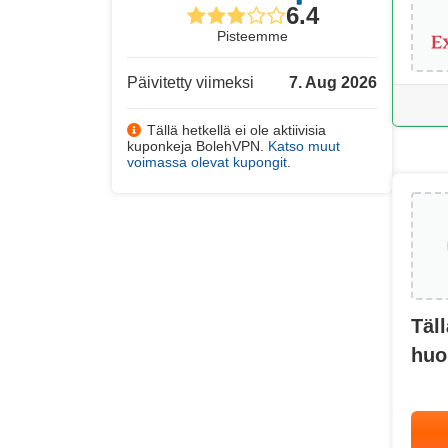
6.4
Pisteemme
Päivitetty viimeksi
7. Aug 2026
Tällä hetkellä ei ole aktiivisia
kuponkeja BolehVPN.
Katso muut
voimassa olevat kupongit
.
Täll
huo