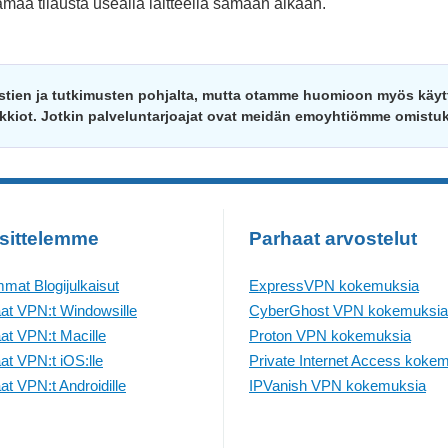
amaa tilausta usealla laitteella samaan aikaan.
estien ja tutkimusten pohjalta, mutta otamme huomioon myös käyt
iot. Jotkin palveluntarjoajat ovat meidän emoyhtiömme omistu
sittelemme
Parhaat arvostelut
mat Blogijulkaisut
ExpressVPN kokemuksia
at VPN:t Windowsille
CyberGhost VPN kokemuksia
at VPN:t Macille
Proton VPN kokemuksia
at VPN:t iOS:lle
Private Internet Access koke
at VPN:t Androidille
IPVanish VPN kokemuksia