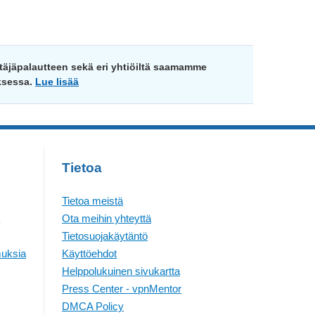
täjäpalautteen sekä eri yhtiöiltä saamamme
ksessa.
Lue lisää
Tietoa
Tietoa meistä
Ota meihin yhteyttä
Tietosuojakäytäntö
muksia
Käyttöehdot
Helppolukuinen sivukartta
Press Center - vpnMentor
DMCA Policy