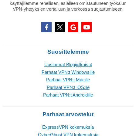
käyttäjillemme rehellisen, asialleen omistautuneen työkalun
VPN-yhteyksien vertailuun ja verkossa suojautumiseen.
Suosittelemme
Uusimmat Blogijulkaisut
Parhaat VPN:t Windowsille
Parhaat VPN:t Macille
Parhaat VPN:t iOS:lle
Parhaat VPN:t Androidille
Parhaat arvostelut
ExpressVPN kokemuksia
CyberGhost VPN kokemuksia