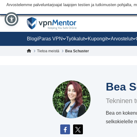
Arvostelemme palveluntarjoajat laajojen testien ja tutkimusten pohjalt
Blogi
Paras VPN
Työkalut
Kupongit
Arvostelut
Tietoa meistä
Bea Schuster
Bea S
Tekninen t
Bea on kokenut
selkokielelle 