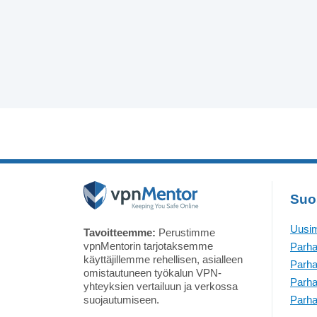
Suo
Uusim
Tavoitteemme:
Perustimme
vpnMentorin tarjotaksemme
Parha
käyttäjillemme rehellisen, asialleen
Parha
omistautuneen työkalun VPN-
Parha
yhteyksien vertailuun ja verkossa
suojautumiseen.
Parha