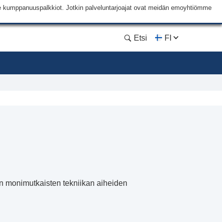
me kumppanuuspalkkiot. Jotkin palveluntarjoajat ovat meidän emoyhtiömme
Etsi
FI
on monimutkaisten tekniikan aiheiden