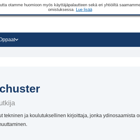
a, mutta otamme huomioon myös käyttäjäpalautteen sekä eri yhtiöiltä saamam
omistuksessa.
Lue lisää
Oppaat
chuster
utkija
 tekninen ja koulutuksellinen kirjoittaja, jonka ydinosaamista 
muuttaminen.