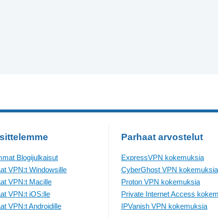
sittelemme
Parhaat arvostelut
mat Blogijulkaisut
ExpressVPN kokemuksia
at VPN:t Windowsille
CyberGhost VPN kokemuksia
at VPN:t Macille
Proton VPN kokemuksia
at VPN:t iOS:lle
Private Internet Access koke
at VPN:t Androidille
IPVanish VPN kokemuksia