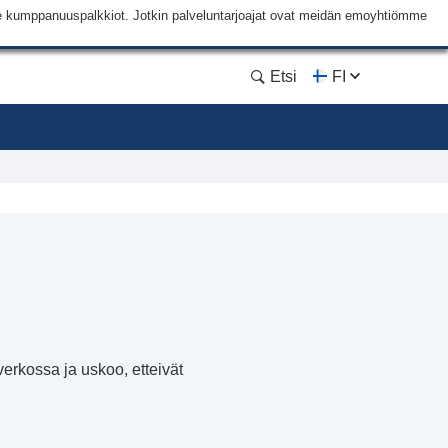
me kumppanuuspalkkiot. Jotkin palveluntarjoajat ovat meidän emoyhtiömme
Etsi
FI
verkossa ja uskoo, etteivät