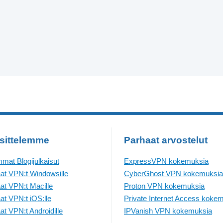
sittelemme
Parhaat arvostelut
mat Blogijulkaisut
ExpressVPN kokemuksia
at VPN:t Windowsille
CyberGhost VPN kokemuksia
at VPN:t Macille
Proton VPN kokemuksia
at VPN:t iOS:lle
Private Internet Access koke
at VPN:t Androidille
IPVanish VPN kokemuksia