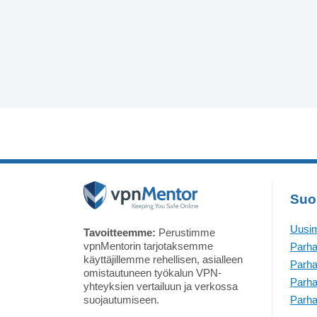
Suo
Uusim
Tavoitteemme:
Perustimme
vpnMentorin tarjotaksemme
Parha
käyttäjillemme rehellisen, asialleen
Parha
omistautuneen työkalun VPN-
Parha
yhteyksien vertailuun ja verkossa
suojautumiseen.
Parha