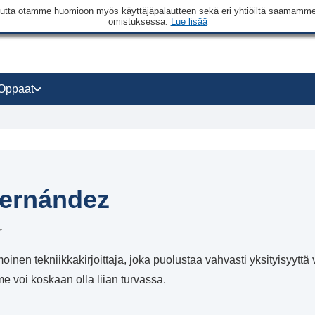
a, mutta otamme huomioon myös käyttäjäpalautteen sekä eri yhtiöiltä saamam
omistuksessa.
Lue lisää
Oppaat
ernández
r
oinen tekniikkakirjoittaja, joka puolustaa vahvasti yksityisyyttä 
e voi koskaan olla liian turvassa.