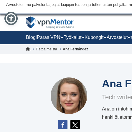
Arvostelemme palveluntarjoajat laajojen testien ja tutkimusten pohjalt
Blogi
Paras VPN
Työkalut
Kupongit
Arvostelut
Tietoa meistä
Ana Fernández
Ana F
Tech write
Ana on intohim
henkilötietomm